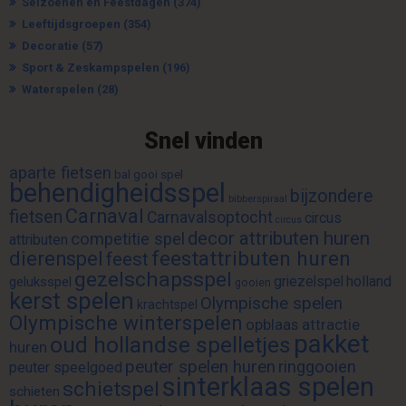
Seizoenen en Feestdagen
(374)
Leeftijdsgroepen
(354)
Decoratie
(57)
Sport & Zeskampspelen
(196)
Waterspelen
(28)
Snel vinden
aparte fietsen
bal gooi spel
behendigheidsspel
bijzondere
bibberspiraal
Carnaval
fietsen
Carnavalsoptocht
circus
circus
decor attributen huren
competitie spel
attributen
feestattributen huren
dierenspel
feest
gezelschapsspel
griezelspel
holland
geluksspel
gooien
kerst spelen
Olympische spelen
krachtspel
Olympische winterspelen
opblaas attractie
pakket
oud hollandse spelletjes
huren
peuter spelen huren
ringgooien
peuter speelgoed
sinterklaas spelen
schietspel
schieten