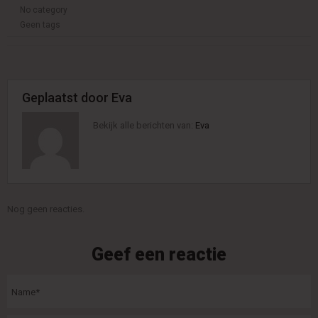
No category
Geen tags
Geplaatst door
Eva
Bekijk alle berichten van:
Eva
Nog geen reacties.
Geef een reactie