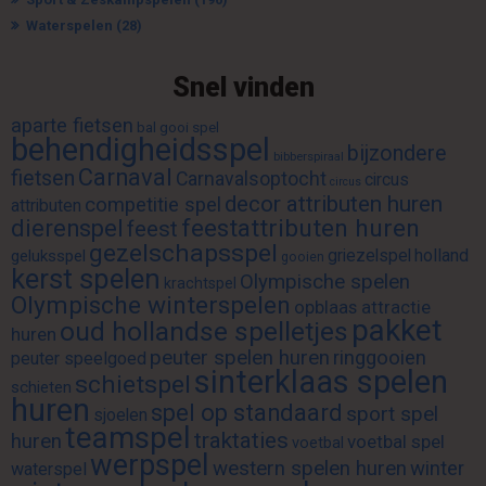
Waterspelen
(28)
Snel vinden
aparte fietsen
bal gooi spel
behendigheidsspel
bijzondere
bibberspiraal
Carnaval
fietsen
Carnavalsoptocht
circus
circus
decor attributen huren
competitie spel
attributen
feestattributen huren
dierenspel
feest
gezelschapsspel
griezelspel
holland
geluksspel
gooien
kerst spelen
Olympische spelen
krachtspel
Olympische winterspelen
opblaas attractie
pakket
oud hollandse spelletjes
huren
peuter spelen huren
ringgooien
peuter speelgoed
sinterklaas spelen
schietspel
schieten
huren
spel op standaard
sport spel
sjoelen
teamspel
traktaties
huren
voetbal spel
voetbal
werpspel
western spelen huren
winter
waterspel