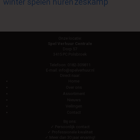
zeskamp
winter spelen huren
Onze locatie:
Spel Verhuur Centrale
Dorp 57
3415 PC Polsbroek
Telefoon:
0182-309811
E-mail:
info@spelverhuur.nl
Direct naar:
Home
Over ons
Assortiment
Nieuws
Veilingen
Contact
Bij ons:
✓ Persoonlijk contact
✓ Professionele kwaliteit
✓ Meer dan 30 jaar ervaring!