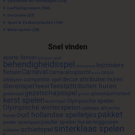
Seizoenen en Feestdagen
(374)
Leeftijdsgroepen
(354)
Decoratie
(57)
Sport & Zeskampspelen
(196)
Waterspelen
(28)
Snel vinden
aparte fietsen
bal gooi spel
behendigheidsspel
bijzondere
bibberspiraal
Carnaval
fietsen
Carnavalsoptocht
circus
circus
decor attributen huren
competitie spel
attributen
feestattributen huren
dierenspel
feest
gezelschapsspel
griezelspel
holland
geluksspel
gooien
kerst spelen
Olympische spelen
krachtspel
Olympische winterspelen
opblaas attractie
pakket
oud hollandse spelletjes
huren
peuter spelen huren
ringgooien
peuter speelgoed
sinterklaas spelen
schietspel
schieten