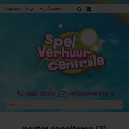
Registreren
Log In
Mijn Account
Uw verhuurofferte
0182-309811
info@spelverhuur.nl
peuter speeltoren (2)