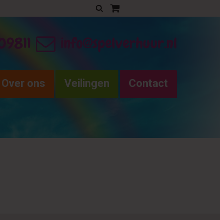
Uw verhuurofferte
09811
info@spelverhuur.nl
Over ons
Veilingen
Contact