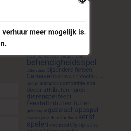
Seizoenen en Feestdagen
(374)
Leeftijdsgroepen
(354)
Decoratie
(57)
Sport & Zeskampspelen
(196)
Waterspelen
(28)
 verhuur meer mogelijk is.
n.
Snel vinden
aparte fietsen
bal gooi spel
behendigheidsspel
bijzondere fietsen
bibberspiraal
Carnaval
Carnavalsoptocht
circus
competitie spel
circus attributen
decor attributen huren
dierenspel
feest
feestattributen huren
gezelschapsspel
geluksspel
kerst
griezelspel
holland
gooien
spelen
Olympische
krachtspel