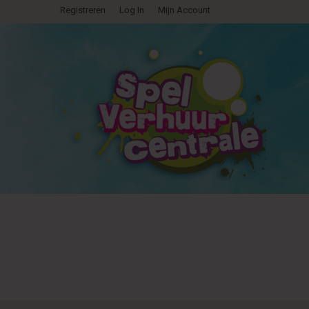
Registreren
Log In
Mijn Account