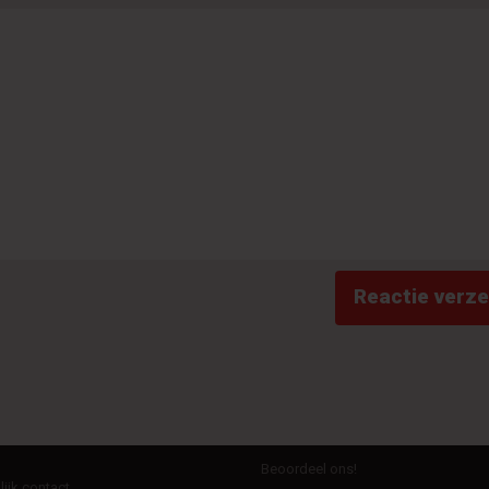
Beoordeel ons!
ijk contact