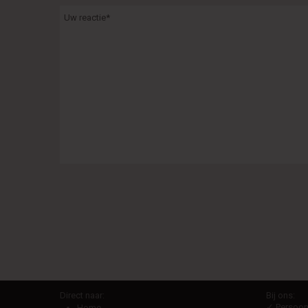
Direct naar:
Bij ons:
✓ Persoonl
Home