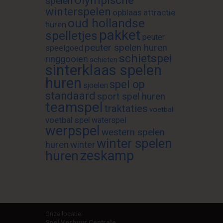
Olympische
spelen
winterspelen
opblaas attractie
oud hollandse
huren
pakket
spelletjes
peuter
peuter spelen huren
speelgoed
schietspel
ringgooien
schieten
sinterklaas spelen
huren
spel op
sjoelen
standaard
sport spel huren
teamspel
traktaties
voetbal
voetbal spel
waterspel
werpspel
western spelen
winter spelen
huren
winter
zeskamp
huren
Onze locatie:
Spel Verhuur Centrale