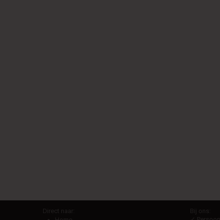
Direct naar:
Bij ons:
✓ Persoonl
Home