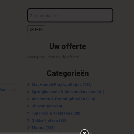
Zoeken
naar:
Zoeken
Uw offerte
Geen producten op de offerte.
Categorieën
StayHome&Play spelletjes
(118)
Permalink
Springkussens & Attractiekussens
(61)
Attributen & Benodigdheden
(116)
Blikvangers
(18)
Fun Food & Traktaties
(28)
Gekke Fietsen
(38)
Thema
(726)