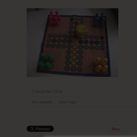
3 december 2018
No category
Geen tags