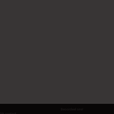
Beoordeel ons!
ijk contact