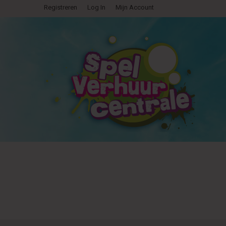
Registreren
Log In
Mijn Account