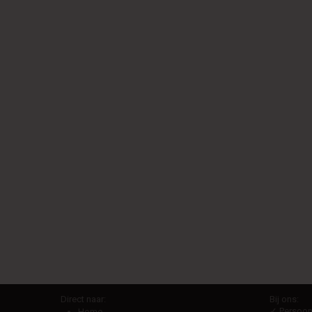
Direct naar:
Bij ons:
✓ Persoonl
Home