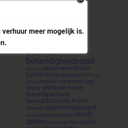
Seizoenen en Feestdagen
(374)
Leeftijdsgroepen
(354)
Decoratie
(57)
Sport & Zeskampspelen
(196)
Waterspelen
(28)
 verhuur meer mogelijk is.
n.
Snel vinden
aparte fietsen
bal gooi spel
behendigheidsspel
bijzondere fietsen
bibberspiraal
Carnaval
Carnavalsoptocht
circus
competitie spel
circus attributen
decor attributen huren
dierenspel
feest
feestattributen huren
gezelschapsspel
geluksspel
kerst
griezelspel
holland
gooien
spelen
Olympische
krachtspel