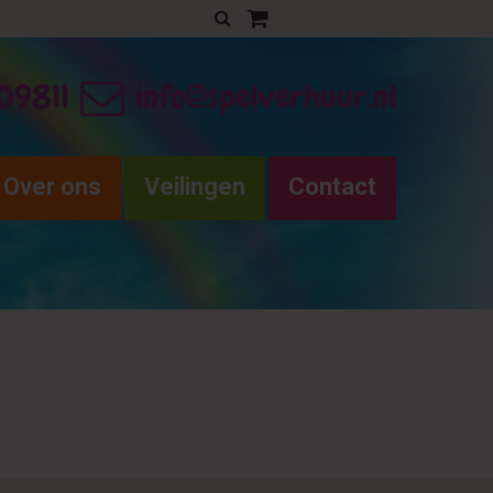
Uw verhuurofferte
09811
info@spelverhuur.nl
Over ons
Veilingen
Contact