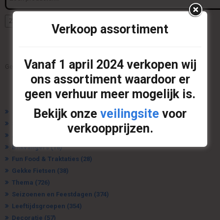
naar:
Zoeken
Verkoop assortiment
Uw offerte
Vanaf
1 april 2024
verkopen wij
Geen producten op de offerte.
ons assortiment waardoor er
Categorieën
geen verhuur meer mogelijk is.
Bekijk onze
veilingsite
voor
StayHome&Play spelletjes
(118)
Springkussens & Attractiekussens
(61)
verkoopprijzen.
Attributen & Benodigdheden
(116)
Blikvangers
(18)
Fun Food & Traktaties
(28)
Gekke Fietsen
(38)
Thema
(726)
Seizoenen en Feestdagen
(374)
Leeftijdsgroepen
(354)
Decoratie
(57)