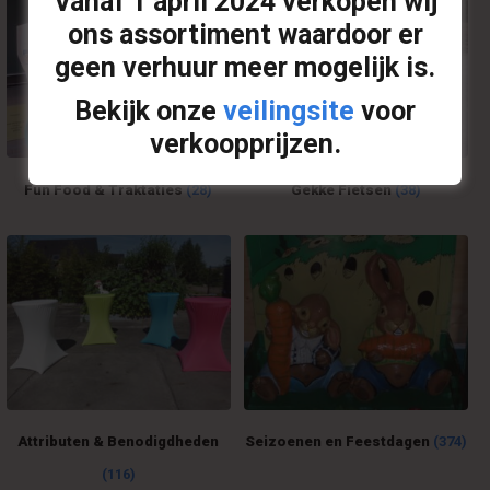
Vanaf
1 april 2024
verkopen wij
ons assortiment waardoor er
geen verhuur meer mogelijk is.
Bekijk onze
veilingsite
voor
verkoopprijzen.
Fun Food & Traktaties
(28)
Gekke Fietsen
(38)
Attributen & Benodigdheden
Seizoenen en Feestdagen
(374)
(116)