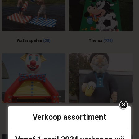
Waterspelen
(28)
Thema
(726)
Springkussens &
Blikvangers
(18)
Verkoop assortiment
Attractiekussens
(61)