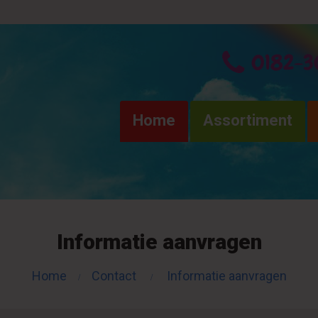
0182-3
Home
Assortiment
Informatie aanvragen
Home
Contact
Informatie aanvragen