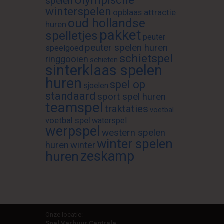
Olympische
spelen
winterspelen
opblaas attractie
oud hollandse
huren
pakket
spelletjes
peuter
peuter spelen huren
speelgoed
schietspel
ringgooien
schieten
sinterklaas spelen
huren
spel op
sjoelen
standaard
sport spel huren
teamspel
traktaties
voetbal
voetbal spel
waterspel
werpspel
western spelen
winter spelen
huren
winter
zeskamp
huren
Onze locatie:
Spel Verhuur Centrale