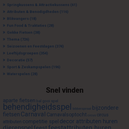
Springkussens & Attractiekussens
(61)
Attributen & Benodigdheden
(116)
Blikvangers
(18)
Fun Food & Traktaties
(28)
Gekke Fietsen
(38)
Thema
(726)
Seizoenen en Feestdagen
(374)
Leeftijdsgroepen
(354)
Decoratie
(57)
Sport & Zeskampspelen
(196)
Waterspelen
(28)
Snel vinden
aparte fietsen
bal gooi spel
behendigheidsspel
bijzondere
bibberspiraal
Carnaval
fietsen
Carnavalsoptocht
circus
circus
decor attributen huren
competitie spel
attributen
feestattributen huren
dierenspel
feest