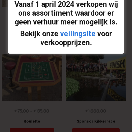
Vanaf
1 april 2024
verkopen wij
gekoze
worden
ons assortiment waardoor er
op
€
60,00
geen verhuur meer mogelijk is.
de
produc
Rad van Avontuur Casino
Bekijk onze
veilingsite
voor
verkoopprijzen.
Op offerte plaatsen
€
75,00
–
€
135,00
€
1.000,00
Roulette
Sponsor Kikkerrace
Dit