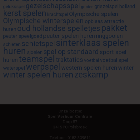
gezelschapsspel
griezelspel
holland
geluksspel
gooien
kerst spelen
Olympische spelen
krachtspel
Olympische winterspelen
opblaas attractie
pakket
oud hollandse spelletjes
huren
peuter spelen huren
ringgooien
peuter speelgoed
sinterklaas spelen
schietspel
schieten
huren
spel op standaard
sport spel
sjoelen
teamspel
traktaties
huren
voetbal spel
voetbal
werpspel
western spelen huren
winter
waterspel
zeskamp
winter spelen huren
Onze locatie:
Spel Verhuur Centrale
Dorp 57
3415 PC Polsbroek
Telefoon:
0182-309811