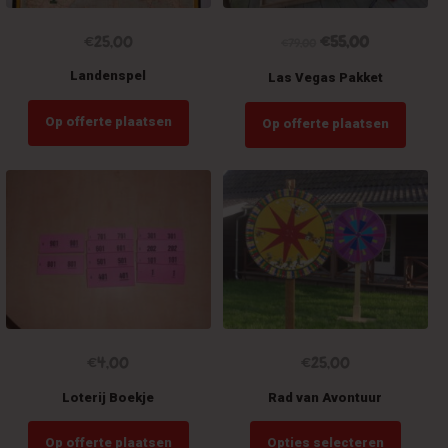
Oorspronkelijke
Huidige
€
25,00
€
55,00
€
79,00
prijs
prijs
was:
is:
Landenspel
Las Vegas Pakket
€79,00.
€55,00.
Op offerte plaatsen
Op offerte plaatsen
€
4,00
€
25,00
Loterij Boekje
Rad van Avontuur
Dit
Op offerte plaatsen
Opties selecteren
product