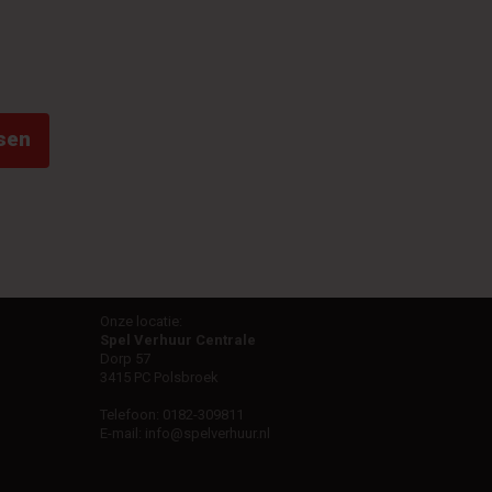
sen
Onze locatie:
Spel Verhuur Centrale
Dorp 57
3415 PC Polsbroek
Telefoon:
0182-309811
E-mail:
info@spelverhuur.nl