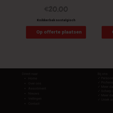
€
20,00
Knikkerbak nostalgisch
Op offerte plaatsen
Direct naar:
Bij ons:
✓ Persoonl
Home
✓ Professi
Over ons
✓ Meer dan
Assortiment
✓ Scherp g
Nieuws
✓ Meer da
Veilingen
✓ Uniek as
Contact