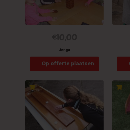
€
10,00
Jenga
Op offerte plaatsen