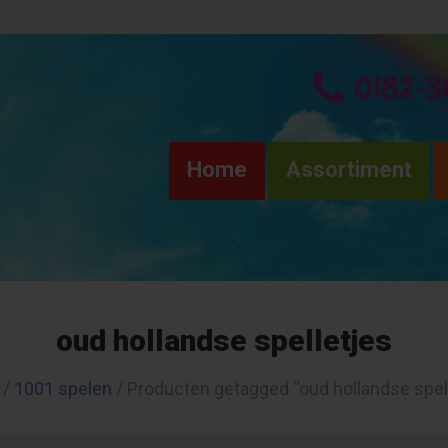
0182-3
Home
Assortiment
oud hollandse spelletjes
/
1001 spelen
/ Producten getagged “oud hollandse spel