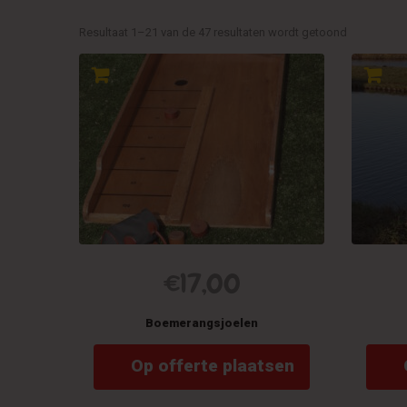
Resultaat 1–21 van de 47 resultaten wordt getoond
€
17,00
Boemerangsjoelen
Op offerte plaatsen