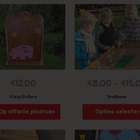
€
12,00
€
8,00
–
€
15,
Crazy Dollars
Drafbaan
Op offerte plaatsen
Opties selecte