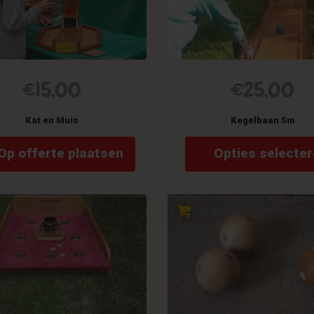
€
15,00
€
25,00
Kat en Muis
Kegelbaan 5m
Op offerte plaatsen
Opties selecte