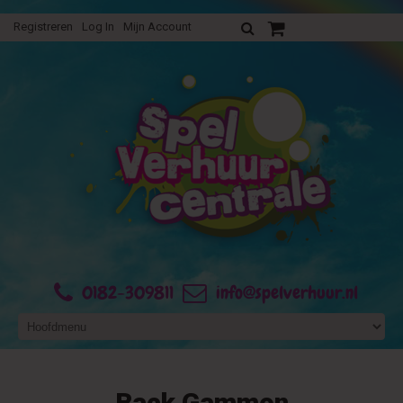
Registreren
Log In
Mijn Account
Uw verhuurofferte
0182-309811
info@spelverhuur.nl
Back Gammon