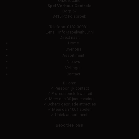
Onze locatie:
Spel Verhuur Centrale
Dorp 57
3415 PC Polsbroek
Telefoon:
0182-309811
E-mail:
info@spelverhuur.nl
Direct naar:
Home
Over ons
Assortiment
Nieuws
Veilingen
Contact
Bij ons:
✓ Persoonlijk contact
✓ Professionele kwaliteit
✓ Meer dan 30 jaar ervaring!
✓ Scherp geprijsde attracties
✓ Meer dan 1001 spelen
✓ Uniek assortiment!
Beoordeel ons!