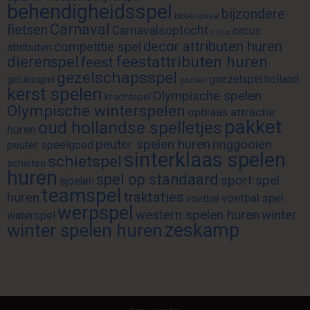
behendigheidsspel
bijzondere
bibberspiraal
Carnaval
fietsen
Carnavalsoptocht
circus
circus
decor attributen huren
competitie spel
attributen
feestattributen huren
dierenspel
feest
gezelschapsspel
griezelspel
holland
geluksspel
gooien
kerst spelen
Olympische spelen
krachtspel
Olympische winterspelen
opblaas attractie
pakket
oud hollandse spelletjes
huren
peuter spelen huren
ringgooien
peuter speelgoed
sinterklaas spelen
schietspel
schieten
huren
spel op standaard
sport spel
sjoelen
teamspel
traktaties
huren
voetbal spel
voetbal
werpspel
western spelen huren
winter
waterspel
zeskamp
winter spelen huren