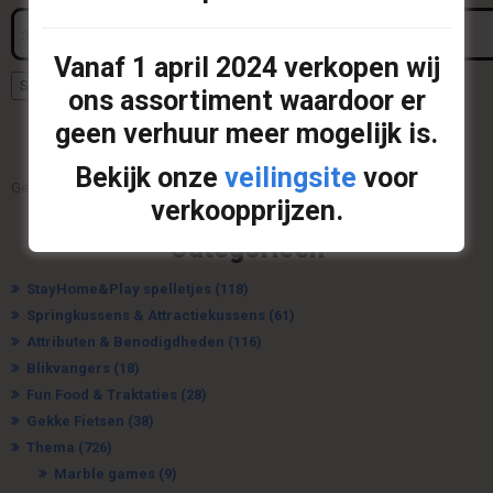
The
Search
options
for:
may
Vanaf
1 april 2024
verkopen wij
be
Search
ons assortiment waardoor er
chosen
on
geen verhuur meer mogelijk is.
the
Uw offerte
product
Bekijk onze
veilingsite
voor
page
Geen producten op de offerte.
verkoopprijzen.
Categorieën
StayHome&Play spelletjes
(118)
Springkussens & Attractiekussens
(61)
Attributen & Benodigdheden
(116)
Blikvangers
(18)
Fun Food & Traktaties
(28)
Gekke Fietsen
(38)
Thema
(726)
Marble games
(9)