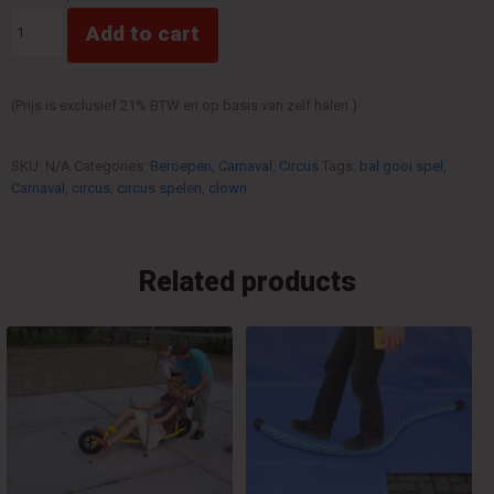
Balgooien
Add to cart
Clown
quantity
(Prijs is exclusief 21% BTW en op basis van zelf halen.)
SKU:
N/A
Categories:
Beroepen
,
Carnaval
,
Circus
Tags:
bal gooi spel
,
Carnaval
,
circus
,
circus spelen
,
clown
Related products