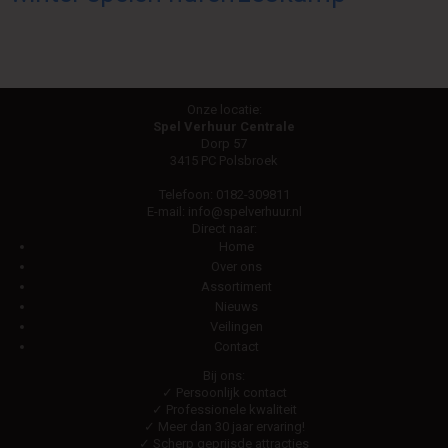
Onze locatie:
Spel Verhuur Centrale
Dorp 57
3415 PC Polsbroek
Telefoon:
0182-309811
E-mail:
info@spelverhuur.nl
Direct naar:
Home
Over ons
Assortiment
Nieuws
Veilingen
Contact
Bij ons:
✓ Persoonlijk contact
✓ Professionele kwaliteit
✓ Meer dan 30 jaar ervaring!
✓ Scherp geprijsde attracties