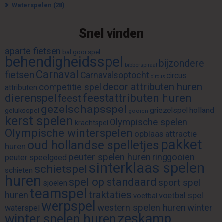
Waterspelen
(28)
Snel vinden
aparte fietsen
bal gooi spel
behendigheidsspel
bijzondere
bibberspiraal
Carnaval
fietsen
Carnavalsoptocht
circus
circus
decor attributen huren
competitie spel
attributen
feestattributen huren
dierenspel
feest
gezelschapsspel
griezelspel
holland
geluksspel
gooien
kerst spelen
Olympische spelen
krachtspel
Olympische winterspelen
opblaas attractie
pakket
oud hollandse spelletjes
huren
peuter spelen huren
ringgooien
peuter speelgoed
sinterklaas spelen
schietspel
schieten
huren
spel op standaard
sport spel
sjoelen
teamspel
traktaties
huren
voetbal spel
voetbal
werpspel
western spelen huren
winter
waterspel
zeskamp
winter spelen huren