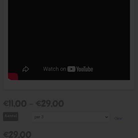
€
11,00
–
€
29,00
Aantal
Clear
€
29,00