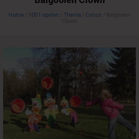
Home
/
1001 spelen
/
Thema
/
Circus
/ Balgooien
Clown