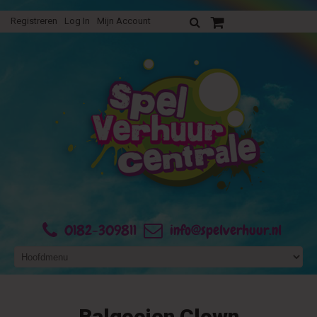
Registreren
Log In
Mijn Account
Uw verhuurofferte
0182-309811
info@spelverhuur.nl
Balgooien Clown