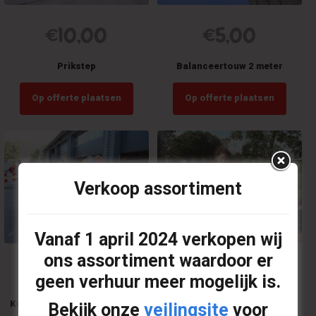
€
10,00
€
5,00
Prikstep
Balanceertouw 2 meter
Op offerte plaatsen
Op offerte plaatsen
Verkoop assortiment
Vanaf
1 april 2024
verkopen wij
ons assortiment waardoor er
€
55,00
€
18,50
–
€
21,00
geen verhuur meer mogelijk is.
Kop van Jut kinderen 2 meter
Bananenfiets
Bekijk onze
veilingsite
voor