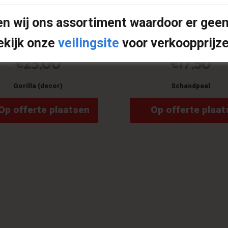
n wij ons assortiment waardoor er geen
ekijk onze
veilingsite
voor verkoopprijze
€
23,00
€
17,50
Gorilla (decor)
Schandpaal
Op offerte plaatsen
Op offerte plaat