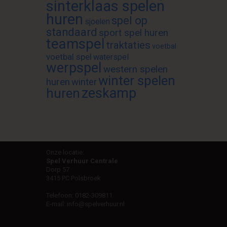
sinterklaas spelen
huren
spel op
sjoelen
standaard
sport spel huren
teamspel
traktaties
voetbal
voetbal spel
waterspel
werpspel
western spelen
winter spelen
huren
winter
zeskamp
huren
Onze locatie:
Spel Verhuur Centrale
Dorp 57
3415 PC Polsbroek
Telefoon:
0182-309811
E-mail:
info@spelverhuur.nl