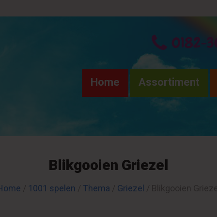
0182-3
Home
Assortiment
Blikgooien Griezel
Home
/
1001 spelen
/
Thema
/
Griezel
/ Blikgooien Grieze