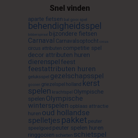
Snel vinden
aparte fietsen
bal gooi spel
behendigheidsspel
bijzondere fietsen
bibberspiraal
Carnaval
Carnavalsoptocht
circus
competitie spel
circus attributen
decor attributen huren
dierenspel
feest
feestattributen huren
gezelschapsspel
geluksspel
kerst
griezelspel
holland
gooien
spelen
Olympische
krachtspel
Olympische
spelen
winterspelen
opblaas attractie
oud hollandse
huren
pakket
spelletjes
peuter
peuter spelen huren
speelgoed
schietspel
ringgooien
schieten