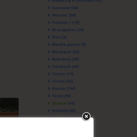
Ridders & Prinsessen
(41)
Carnaval
(64)
Vervoer
(60)
Formule 1
(19)
Braingames
(39)
Dino
(6)
Marble games
(9)
Beroepen
(63)
Boerderij
(69)
Caribisch
(45)
Casino
(19)
Circus
(63)
Dieren
(134)
Feest
(99)
Griezel
(49)
Holland
(30)
Jaren zestig
(21)
Jungle
(21)
Kermis
(61)