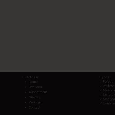
Direct naar:
Bij ons:
✓ Persoonl
Home
✓ Professi
Over ons
✓ Meer dan
Assortiment
✓ Scherp g
Nieuws
✓ Meer da
Veilingen
✓ Uniek as
Contact