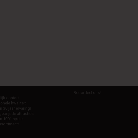
Beoordeel ons!
ijk contact
onele kwaliteit
 30 jaar ervaring!
eprijsde attracties
n 1001 spelen
sortiment!