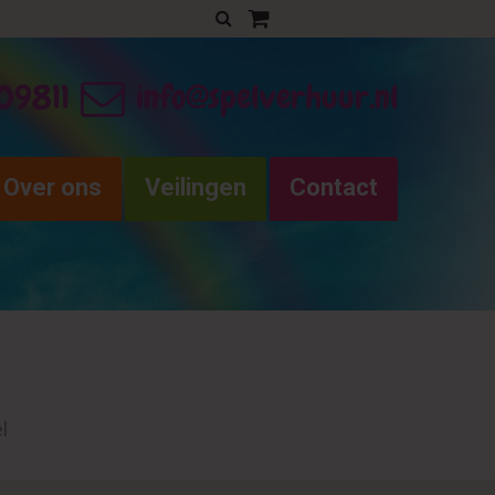
Uw verhuurofferte
09811
info@spelverhuur.nl
Over ons
Veilingen
Contact
l