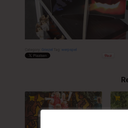
Category:
Griezel
Tag:
werpspel
R