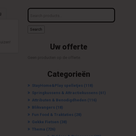
Search
g
for:
Search
uizen!
Uw offerte
Geen producten op de offerte.
Categorieën
StayHome&Play spelletjes
(118)
Springkussens & Attractiekussens
(61)
Attributen & Benodigdheden
(116)
Blikvangers
(18)
Fun Food & Traktaties
(28)
Gekke Fietsen
(38)
Thema
(726)