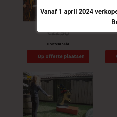
Vanaf
1 april 2024
verkope
B
€
22,50
Grottentocht
Op offerte plaatsen