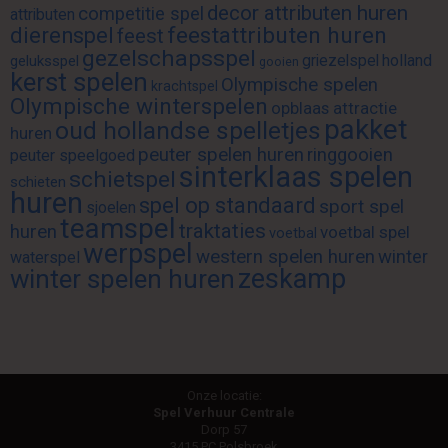
decor attributen huren
competitie spel
attributen
feestattributen huren
dierenspel
feest
gezelschapsspel
griezelspel
holland
geluksspel
gooien
kerst spelen
Olympische spelen
krachtspel
Olympische winterspelen
opblaas attractie
pakket
oud hollandse spelletjes
huren
peuter spelen huren
ringgooien
peuter speelgoed
sinterklaas spelen
schietspel
schieten
huren
spel op standaard
sport spel
sjoelen
teamspel
traktaties
huren
voetbal spel
voetbal
werpspel
western spelen huren
winter
waterspel
zeskamp
winter spelen huren
Onze locatie:
Spel Verhuur Centrale
Dorp 57
3415 PC Polsbroek