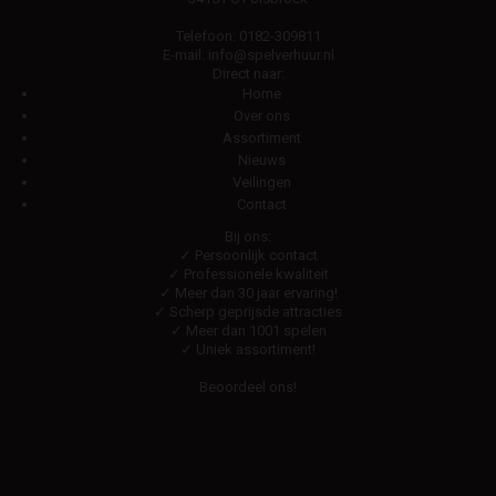
Telefoon:
0182-309811
E-mail:
info@spelverhuur.nl
Direct naar:
Home
Over ons
Assortiment
Nieuws
Veilingen
Contact
Bij ons:
✓ Persoonlijk contact
✓ Professionele kwaliteit
✓ Meer dan 30 jaar ervaring!
✓ Scherp geprijsde attracties
✓ Meer dan 1001 spelen
✓ Uniek assortiment!
Beoordeel ons!