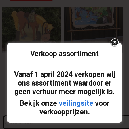
has
multiple
variants.
The
options
may
be
chosen
on
Verkoop assortiment
the
product
€
15,00
€
17,50
page
Vanaf
1 april 2024
verkopen wij
Paard Voeren
Apachevel
ons assortiment waardoor er
geen verhuur meer mogelijk is.
Op offerte plaatsen
Op offerte plaatsen
Bekijk onze
veilingsite
voor
verkoopprijzen.
Search
for: