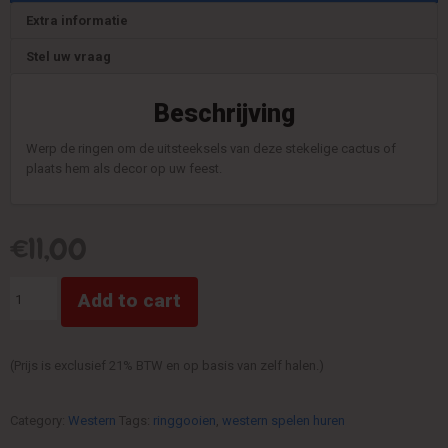
Extra informatie
Stel uw vraag
Beschrijving
Werp de ringen om de uitsteeksels van deze stekelige cactus of
plaats hem als decor op uw feest.
€
11,00
Cactus
Add to cart
Western
quantity
(Prijs is exclusief 21% BTW en op basis van zelf halen.)
Category:
Western
Tags:
ringgooien
,
western spelen huren