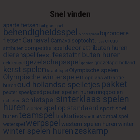
Snel vinden
aparte fietsen
bal gooi spel
behendigheidsspel
bijzondere
bibberspiraal
Carnaval
fietsen
Carnavalsoptocht
circus
circus
decor attributen huren
competitie spel
attributen
feestattributen huren
dierenspel
feest
gezelschapsspel
griezelspel
holland
geluksspel
gooien
kerst spelen
Olympische spelen
krachtspel
Olympische winterspelen
opblaas attractie
pakket
oud hollandse spelletjes
huren
peuter spelen huren
ringgooien
peuter speelgoed
sinterklaas spelen
schietspel
schieten
huren
spel op standaard
sport spel
sjoelen
teamspel
traktaties
huren
voetbal spel
voetbal
werpspel
western spelen huren
winter
waterspel
zeskamp
winter spelen huren