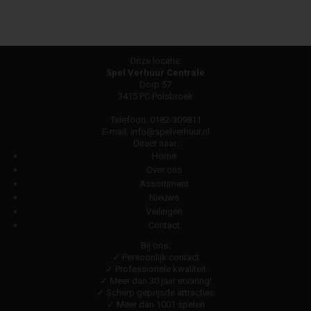
Onze locatie:
Spel Verhuur Centrale
Dorp 57
3415 PC Polsbroek
Telefoon:
0182-309811
E-mail:
info@spelverhuur.nl
Direct naar:
Home
Over ons
Assortiment
Nieuws
Veilingen
Contact
Bij ons:
✓ Persoonlijk contact
✓ Professionele kwaliteit
✓ Meer dan 30 jaar ervaring!
✓ Scherp geprijsde attracties
✓ Meer dan 1001 spelen