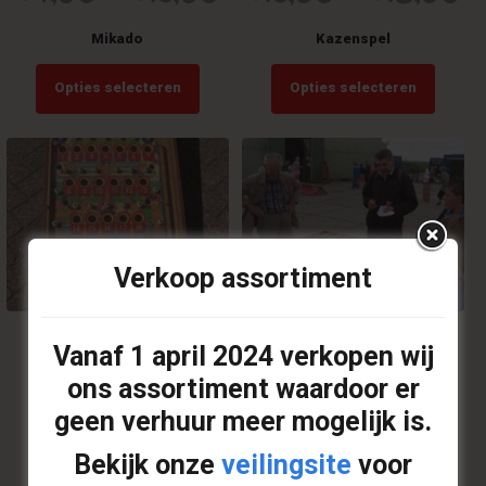
Mikado
Kazenspel
This
This
Opties selecteren
Opties selecteren
product
product
has
has
multiple
multiple
variants.
variants
The
The
options
options
may
may
be
be
chosen
chosen
Verkoop assortiment
on
on
the
the
product
product
€
20,00
€
20,00
–
Vanaf
1 april 2024
verkopen wij
page
page
ons assortiment waardoor er
€
24,50
Knikkerbak nostalgisch
geen verhuur meer mogelijk is.
Haaksesjoelbak
Op offerte plaatsen
Bekijk onze
veilingsite
voor
This