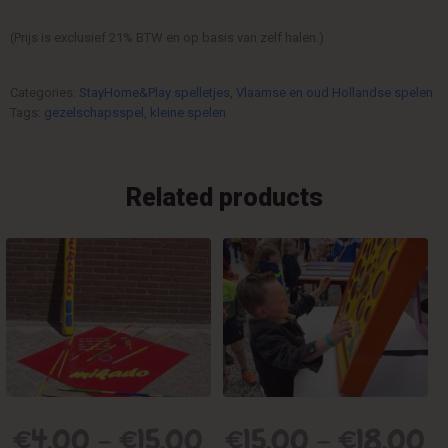
(Prijs is exclusief 21% BTW en op basis van zelf halen.)
Categories:
StayHome&Play spelletjes
,
Vlaamse en oud Hollandse spelen
Tags:
gezelschapsspel
,
kleine spelen
Related products
€
4,00
–
€
15,00
€
15,00
–
€
18,00