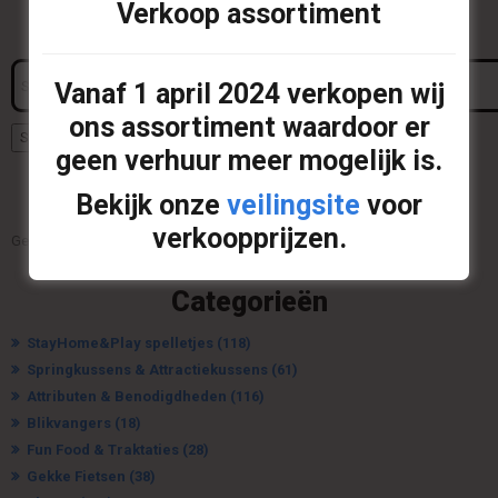
Verkoop assortiment
Search
Vanaf
1 april 2024
verkopen wij
for:
ons assortiment waardoor er
Search
geen verhuur meer mogelijk is.
Uw offerte
Bekijk onze
veilingsite
voor
verkoopprijzen.
Geen producten op de offerte.
Categorieën
StayHome&Play spelletjes
(118)
Springkussens & Attractiekussens
(61)
Attributen & Benodigdheden
(116)
Blikvangers
(18)
Fun Food & Traktaties
(28)
Gekke Fietsen
(38)