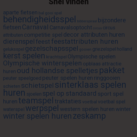
Snel vinden
aparte fietsen
bal gooi spel
behendigheidsspel
bijzondere
bibberspiraal
Carnaval
fietsen
Carnavalsoptocht
circus
circus
decor attributen huren
competitie spel
attributen
feestattributen huren
dierenspel
feest
gezelschapsspel
griezelspel
holland
geluksspel
gooien
kerst spelen
Olympische spelen
krachtspel
Olympische winterspelen
opblaas attractie
pakket
oud hollandse spelletjes
huren
peuter spelen huren
ringgooien
peuter speelgoed
sinterklaas spelen
schietspel
schieten
huren
spel op standaard
sport spel
sjoelen
teamspel
traktaties
huren
voetbal spel
voetbal
werpspel
western spelen huren
winter
waterspel
zeskamp
winter spelen huren