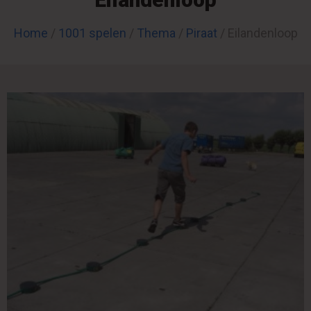
Home
/
1001 spelen
/
Thema
/
Piraat
/ Eilandenloop