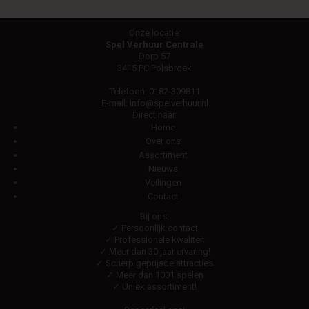
Onze locatie:
Spel Verhuur Centrale
Dorp 57
3415 PC Polsbroek
Telefoon:
0182-309811
E-mail:
info@spelverhuur.nl
Direct naar:
Home
Over ons
Assortiment
Nieuws
Veilingen
Contact
Bij ons:
✓ Persoonlijk contact
✓ Professionele kwaliteit
✓ Meer dan 30 jaar ervaring!
✓ Scherp geprijsde attracties
✓ Meer dan 1001 spelen
✓ Uniek assortiment!