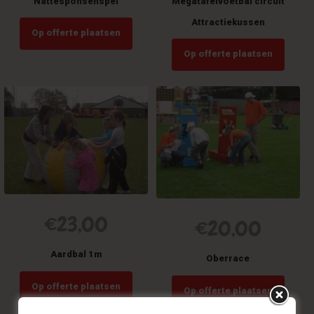
Nattesponsenspel
Megatafelvoetbal circuit
Attractiekussen
Op offerte plaatsen
Op offerte plaatsen
€
23,00
€
20,00
Aardbal 1m
Oberrace
Op offerte plaatsen
Op offerte plaatsen