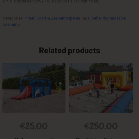
(Prijs is exclusief 21% BTW en op basis van zelf halen.)
Categories:
Piraat
,
Sport & Zeskampspelen
Tags:
behendigheidsspel
,
zeskamp
Related products
€
25,00
€
250,00