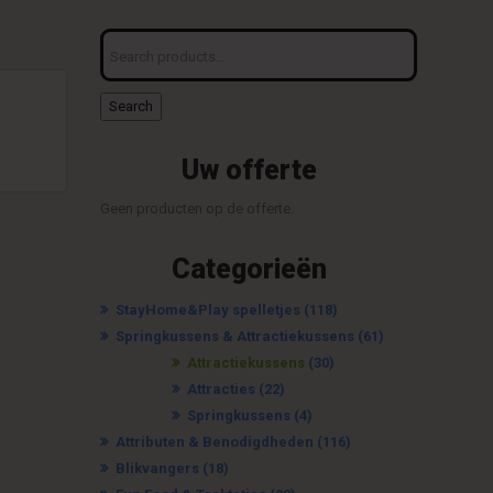
Search
for:
Search
Uw offerte
Geen producten op de offerte.
Categorieën
StayHome&Play spelletjes
(118)
Springkussens & Attractiekussens
(61)
Attractiekussens
(30)
Attracties
(22)
Springkussens
(4)
Attributen & Benodigdheden
(116)
Blikvangers
(18)