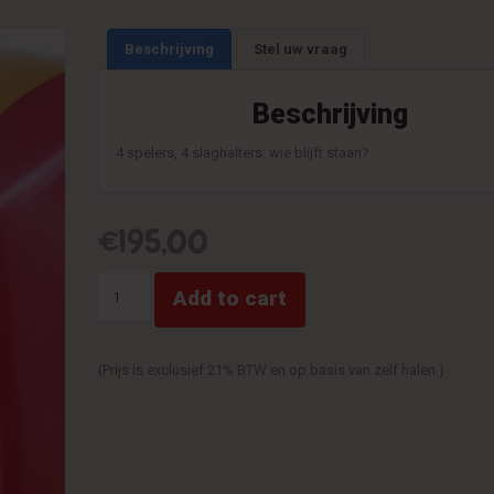
Beschrijving
Stel uw vraag
Beschrijving
4 spelers, 4 slaghalters: wie blijft staan?
€
195,00
Gladiatorenspel
Add to cart
Attractiekussen
quantity
(Prijs is exclusief 21% BTW en op basis van zelf halen.)