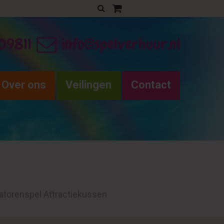
Uw verhuurofferte
09811
info@spelverhuur.nl
Over ons
Veilingen
Contact
iatorenspel Attractiekussen