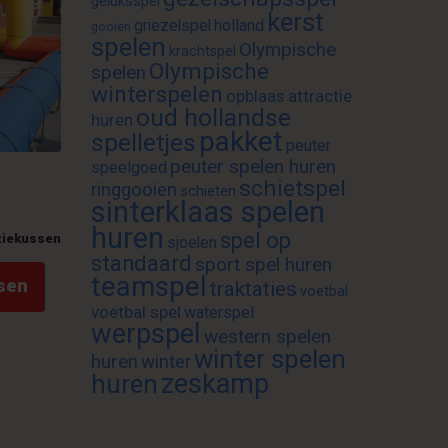
geluksspel
kerst
griezelspel
holland
gooien
spelen
Olympische
krachtspel
Olympische
spelen
winterspelen
opblaas attractie
oud hollandse
huren
pakket
spelletjes
peuter
peuter spelen huren
speelgoed
schietspel
ringgooien
schieten
sinterklaas spelen
huren
spel op
tiekussen
sjoelen
standaard
sport spel huren
teamspel
sen
traktaties
voetbal
voetbal spel
waterspel
werpspel
western spelen
winter spelen
huren
winter
zeskamp
huren