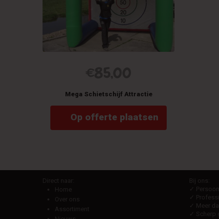
€
85,00
Mega Schietschijf Attractie
Op offerte plaatsen
Direct naar:
Bij ons:
✓ Persoonl
Home
✓ Professi
Over ons
✓ Meer dan
Assortiment
✓ Scherp g
Nieuws