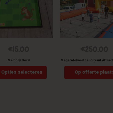
€
15,00
€
250,00
Memory Bord
Megatafelvoetbal circuit Attrac
This
Opties selecteren
Op offerte plaat
product
has
multiple
variants.
The
options
may
be