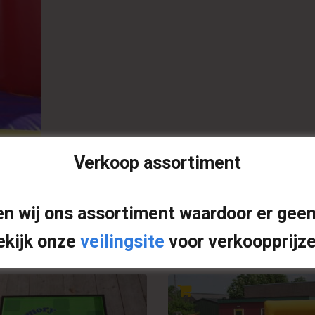
Verkoop assortiment
len
Tags:
attractie huren
,
competitie spel
,
zeskamp
n wij ons assortiment waardoor er geen
ekijk onze
veilingsite
voor verkoopprijze
elated products