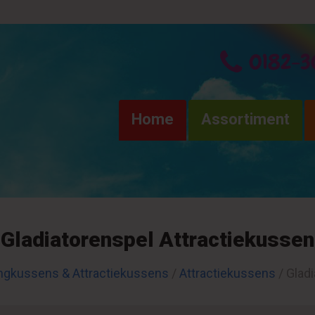
0182-3
Home
Assortiment
Gladiatorenspel Attractiekussen
ngkussens & Attractiekussens
/
Attractiekussens
/ Glad