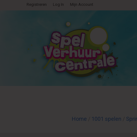
Registreren
Log In
Mijn Account
Home
/
1001 spelen
/
Spri