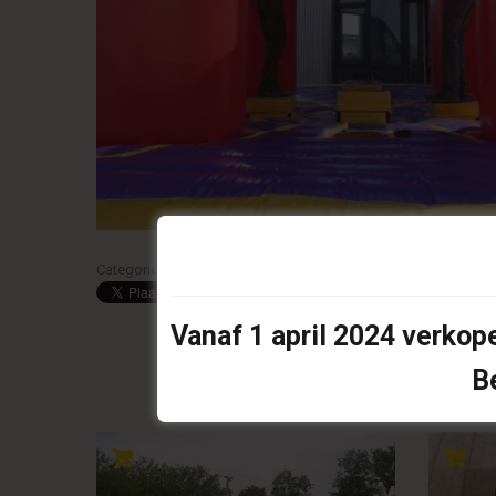
Categories:
Attractiekussens
,
Attracties
,
Sport & Zeskampspe
Vanaf
1 april 2024
verkope
B
R