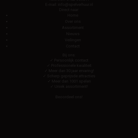
E-mail:
info@spelverhuur.nl
Direct naar:
Home
Over ons
Assortiment
Nieuws
Veilingen
Contact
Bij ons:
✓ Persoonlijk contact
✓ Professionele kwaliteit
✓ Meer dan 30 jaar ervaring!
✓ Scherp geprijsde attracties
✓ Meer dan 1001 spelen
✓ Uniek assortiment!
Beoordeel ons!