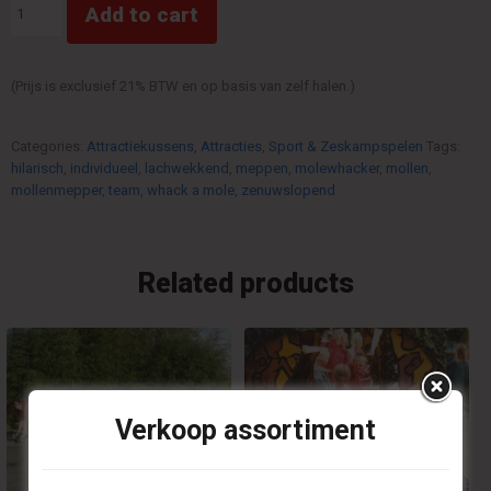
Add to cart
Attractiekussen
quantity
(Prijs is exclusief 21% BTW en op basis van zelf halen.)
Categories:
Attractiekussens
,
Attracties
,
Sport & Zeskampspelen
Tags:
hilarisch
,
individueel
,
lachwekkend
,
meppen
,
molewhacker
,
mollen
,
mollenmepper
,
team
,
whack a mole
,
zenuwslopend
Related products
Verkoop assortiment