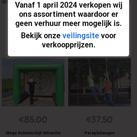
Vanaf
1 april 2024
verkopen wij
ons assortiment waardoor er
€
3,50
€
22,50
geen verhuur meer mogelijk is.
Mierenloop
Grottentocht
Bekijk onze
veilingsite
voor
verkoopprijzen.
Op offerte plaatsen
Op offerte plaatsen
€
85,00
€
37,50
Mega Schietschijf Attractie
Parapluhangen