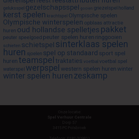
feestattributen huren
dierenspel
feest
gezelschapsspel
griezelspel
holland
geluksspel
gooien
kerst spelen
Olympische spelen
krachtspel
Olympische winterspelen
opblaas attractie
pakket
oud hollandse spelletjes
huren
peuter spelen huren
ringgooien
peuter speelgoed
sinterklaas spelen
schietspel
schieten
huren
spel op standaard
sport spel
sjoelen
teamspel
traktaties
huren
voetbal spel
voetbal
werpspel
western spelen huren
winter
waterspel
zeskamp
winter spelen huren
Onze locatie:
Spel Verhuur Centrale
Dorp 57
3415 PC Polsbroek
Telefoon:
0182-309811