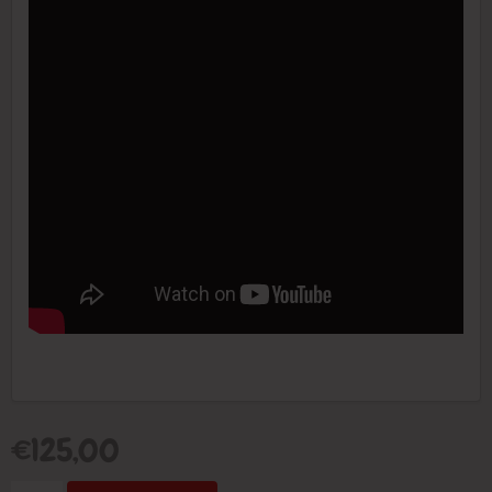
€
125,00
Mollenmepper