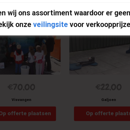
elated products
n wij ons assortiment waardoor er geen
ekijk onze
veilingsite
voor verkoopprijze
€
70,00
€
22,00
Visvangen
Galjoen
Op offerte plaatsen
Op offerte plaat