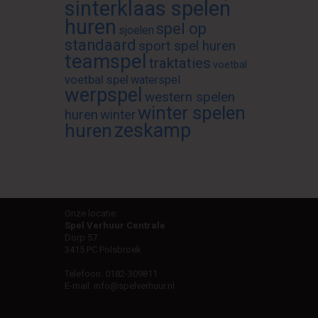
sinterklaas spelen
huren
spel op
sjoelen
standaard
sport spel huren
teamspel
traktaties
voetbal
voetbal spel
waterspel
werpspel
western spelen
winter spelen
huren
winter
zeskamp
huren
Onze locatie:
Spel Verhuur Centrale
Dorp 57
3415 PC Polsbroek
Telefoon:
0182-309811
E-mail:
info@spelverhuur.nl