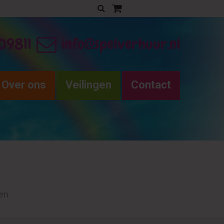
Uw verhuurofferte
09811
info@spelverhuur.nl
Over ons
Veilingen
Contact
ten