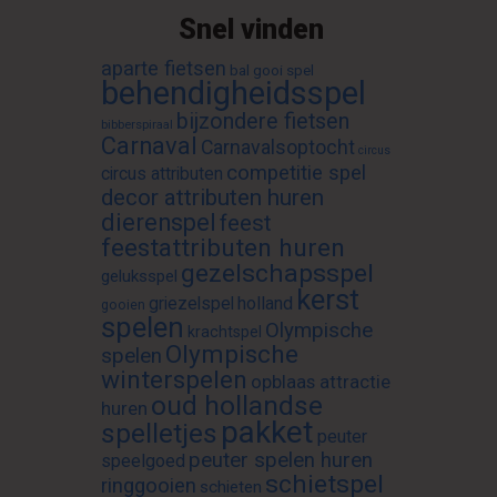
Snel vinden
aparte fietsen
bal gooi spel
behendigheidsspel
bijzondere fietsen
bibberspiraal
Carnaval
Carnavalsoptocht
circus
competitie spel
circus attributen
decor attributen huren
dierenspel
feest
feestattributen huren
gezelschapsspel
geluksspel
kerst
griezelspel
holland
gooien
spelen
Olympische
krachtspel
Olympische
spelen
winterspelen
opblaas attractie
oud hollandse
huren
pakket
spelletjes
peuter
peuter spelen huren
speelgoed
schietspel
ringgooien
schieten