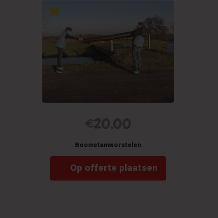
€
20,00
Boomstamworstelen
Op offerte plaatsen