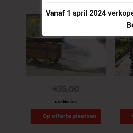
R
Vanaf
1 april 2024
verkope
B
€
35,00
Rookkanon
Op offerte plaatsen