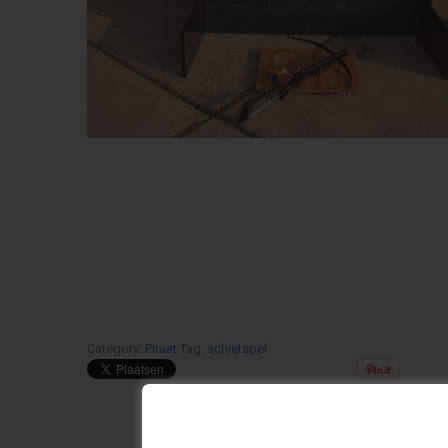
Category:
Piraat
Tag:
schietspel