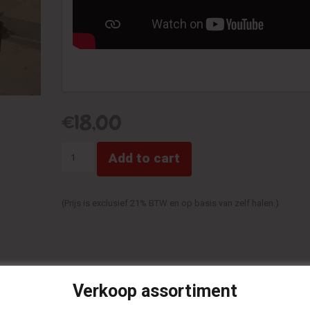
€
18,00
Piratenschip
Add to cart
schieten
quantity
(Prijs is exclusief 21% BTW en op basis van zelf halen.)
Verkoop assortiment