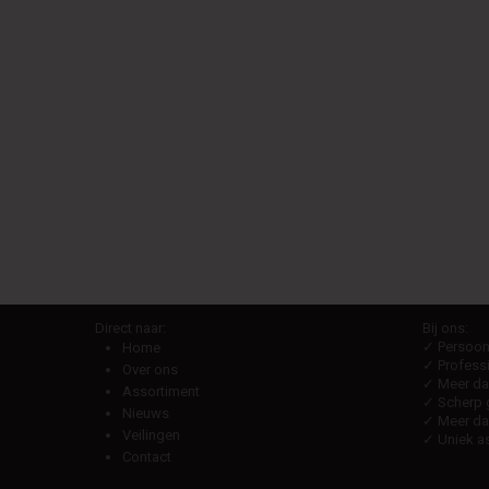
Direct naar:
Bij ons:
✓ Persoonl
Home
✓ Professi
Over ons
✓ Meer dan
Assortiment
✓ Scherp g
Nieuws
✓ Meer da
Veilingen
✓ Uniek as
Contact