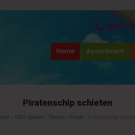
0182-3
Home
Assortiment
Piratenschip schieten
ome
/
1001 spelen
/
Thema
/
Piraat
/ Piratenschip schie