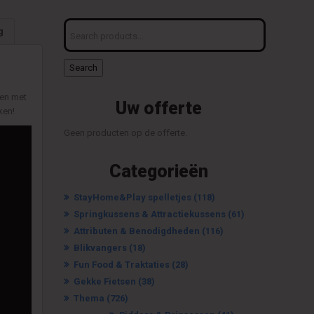
Search
g
for:
Search
ken met
Uw offerte
ken!
Geen producten op de offerte.
Categorieën
StayHome&Play spelletjes
(118)
Springkussens & Attractiekussens
(61)
Attributen & Benodigdheden
(116)
Blikvangers
(18)
Fun Food & Traktaties
(28)
Gekke Fietsen
(38)
Thema
(726)