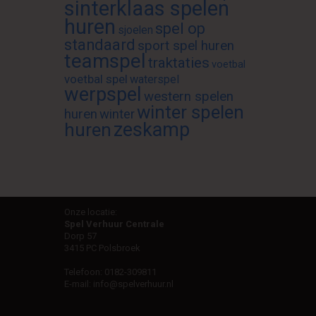
sinterklaas spelen
huren
spel op
sjoelen
standaard
sport spel huren
teamspel
traktaties
voetbal
voetbal spel
waterspel
werpspel
western spelen
winter spelen
huren
winter
zeskamp
huren
Onze locatie:
Spel Verhuur Centrale
Dorp 57
3415 PC Polsbroek
Telefoon:
0182-309811
E-mail:
info@spelverhuur.nl