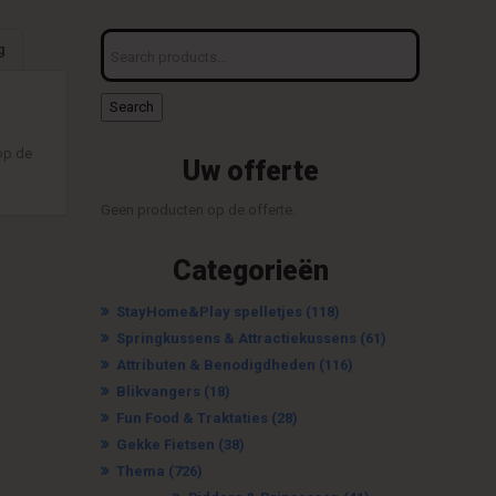
Search
g
for:
Search
op de
Uw offerte
Geen producten op de offerte.
Categorieën
StayHome&Play spelletjes
(118)
Springkussens & Attractiekussens
(61)
Attributen & Benodigdheden
(116)
Blikvangers
(18)
Fun Food & Traktaties
(28)
Gekke Fietsen
(38)
Thema
(726)