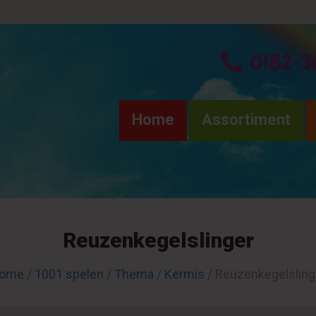
0182-3
Home
Assortiment
Reuzenkegelslinger
ome
/
1001 spelen
/
Thema
/
Kermis
/ Reuzenkegelsling