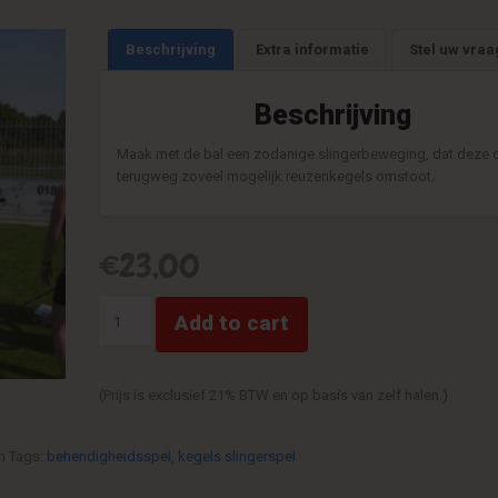
Beschrijving
Extra informatie
Stel uw vraa
Beschrijving
Maak met de bal een zodanige slingerbeweging, dat deze 
terugweg zoveel mogelijk reuzenkegels omstoot.
€
23,00
Reuzenkegelslinger
Add to cart
quantity
(Prijs is exclusief 21% BTW en op basis van zelf halen.)
n
Tags:
behendigheidsspel
,
kegels slingerspel