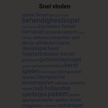
Snel vinden
aparte fietsen
bal gooi spel
behendigheidsspel
bijzondere fietsen
bibberspiraal
Carnaval
Carnavalsoptocht
circus
competitie spel
circus attributen
decor attributen huren
dierenspel
feest
feestattributen huren
gezelschapsspel
geluksspel
kerst
griezelspel
holland
gooien
spelen
Olympische
krachtspel
Olympische
spelen
winterspelen
opblaas attractie
oud hollandse
huren
pakket
spelletjes
peuter
peuter spelen huren
speelgoed
schietspel
ringgooien
schieten