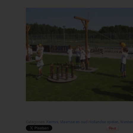
Categories:
Kermis
,
Vlaamse en oud Hollandse spelen
,
Wester