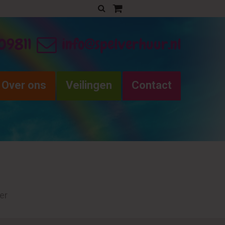
Uw verhuurofferte
09811
info@spelverhuur.nl
Over ons
Veilingen
Contact
er