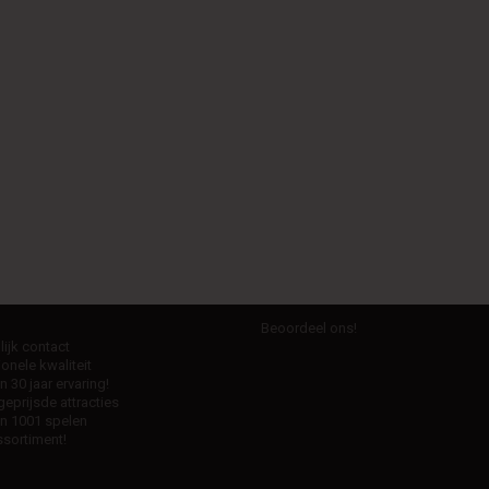
Beoordeel ons!
ijk contact
onele kwaliteit
 30 jaar ervaring!
eprijsde attracties
n 1001 spelen
sortiment!