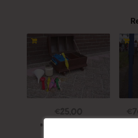
R
€
25,00
€
7
Ballonnenschatkist (incl. 50
pushballonnen)