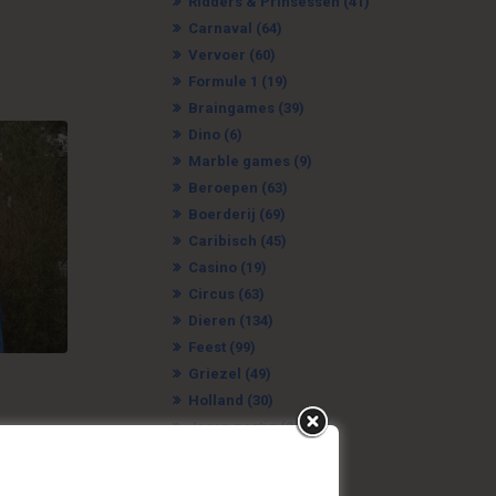
Ridders & Prinsessen
(41)
Carnaval
(64)
Vervoer
(60)
Formule 1
(19)
Braingames
(39)
Dino
(6)
Marble games
(9)
Beroepen
(63)
Boerderij
(69)
Caribisch
(45)
Casino
(19)
Circus
(63)
Dieren
(134)
Feest
(99)
Griezel
(49)
Holland
(30)
Jaren zestig
(21)
Jungle
(21)
Kermis
(61)