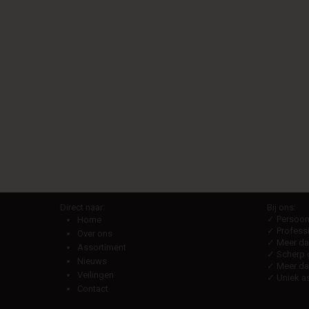
Direct naar:
Bij ons:
✓ Persoonl
Home
✓ Professi
Over ons
✓ Meer dan
Assortiment
✓ Scherp g
Nieuws
✓ Meer da
Veilingen
✓ Uniek as
Contact