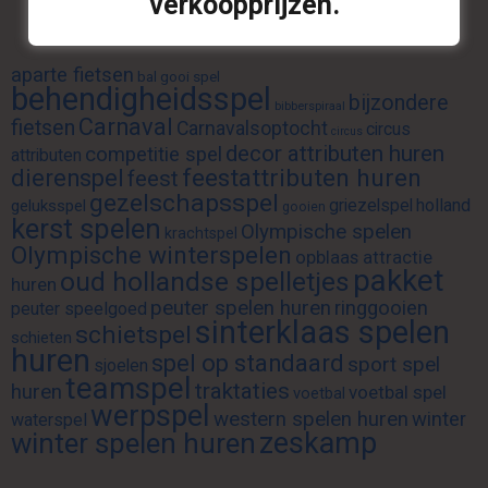
verkoopprijzen.
Snel vinden
aparte fietsen
bal gooi spel
behendigheidsspel
bijzondere
bibberspiraal
Carnaval
fietsen
Carnavalsoptocht
circus
circus
decor attributen huren
competitie spel
attributen
feestattributen huren
dierenspel
feest
gezelschapsspel
griezelspel
holland
geluksspel
gooien
kerst spelen
Olympische spelen
krachtspel
Olympische winterspelen
opblaas attractie
pakket
oud hollandse spelletjes
huren
peuter spelen huren
ringgooien
peuter speelgoed
sinterklaas spelen
schietspel
schieten
huren
spel op standaard
sport spel
sjoelen
teamspel
traktaties
huren
voetbal spel
voetbal
werpspel
western spelen huren
winter
waterspel
zeskamp
winter spelen huren