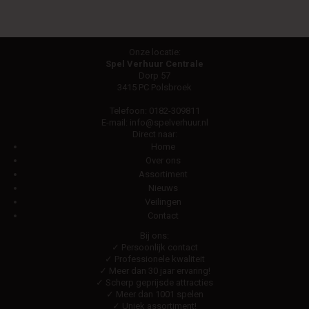
Onze locatie:
Spel Verhuur Centrale
Dorp 57
3415 PC Polsbroek
Telefoon:
0182-309811
E-mail:
info@spelverhuur.nl
Direct naar:
Home
Over ons
Assortiment
Nieuws
Veilingen
Contact
Bij ons:
✓ Persoonlijk contact
✓ Professionele kwaliteit
✓ Meer dan 30 jaar ervaring!
✓ Scherp geprijsde attracties
✓ Meer dan 1001 spelen
✓ Uniek assortiment!