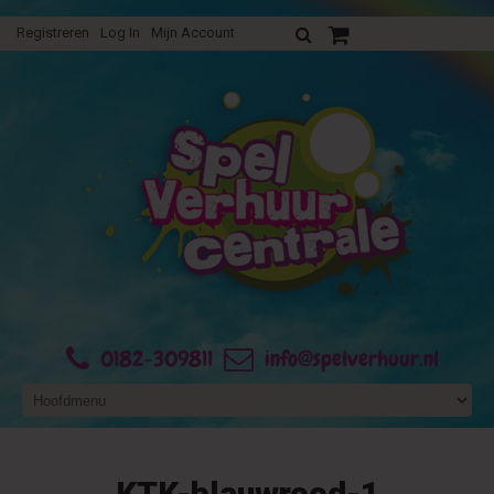
Registreren
Log In
Mijn Account
Uw verhuurofferte
0182-309811
info@spelverhuur.nl
KTK-blauwrood-1