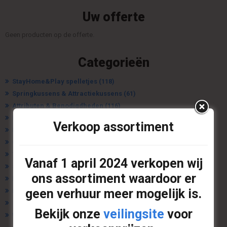
Uw offerte
Geen producten op de offerte.
Categorieën
StayHome&Play spelletjes
(118)
Springkussens & Attractiekussens
(61)
Attributen & Benodigdheden
(116)
Blikvangers
(18)
Verkoop assortiment
Fun Food & Traktaties
(28)
Gekke Fietsen
(38)
Thema
(726)
Vanaf
1 april 2024
verkopen wij
Seizoenen en Feestdagen
(374)
ons assortiment waardoor er
Leeftijdsgroepen
(354)
geen verhuur meer mogelijk is.
Decoratie
(57)
Sport & Zeskampspelen
(196)
Bekijk onze
veilingsite
voor
Waterspelen
(28)