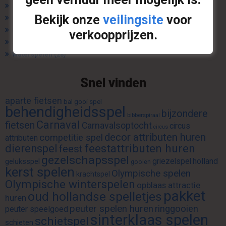
Seizoenen en Feestdagen
(374)
Bekijk onze
veilingsite
voor
Leeftijdsgroepen
(354)
Decoratie
(57)
verkoopprijzen.
Sport & Zeskampspelen
(196)
Waterspelen
(28)
Snel vinden
aparte fietsen
bal gooi spel
behendigheidsspel
bijzondere
bibberspiraal
Carnaval
fietsen
Carnavalsoptocht
circus
circus
decor attributen huren
competitie spel
attributen
feestattributen huren
dierenspel
feest
gezelschapsspel
griezelspel
holland
geluksspel
gooien
kerst spelen
Olympische spelen
krachtspel
Olympische winterspelen
opblaas attractie
pakket
oud hollandse spelletjes
huren
peuter spelen huren
ringgooien
peuter speelgoed
sinterklaas spelen
schietspel
schieten