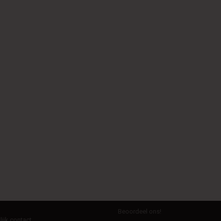
Beoordeel ons!
ijk contact