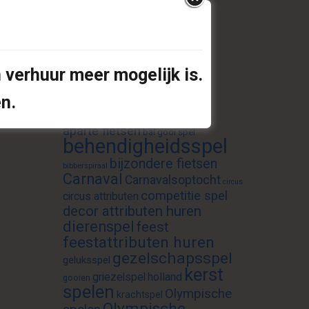
Seizoenen en Feestdagen
(374)
Leeftijdsgroepen
(354)
Decoratie
(57)
Sport & Zeskampspelen
(196)
Waterspelen
(28)
 verhuur meer mogelijk is.
n.
Snel vinden
aparte fietsen
bal gooi spel
behendigheidsspel
bijzondere fietsen
bibberspiraal
Carnaval
Carnavalsoptocht
circus
competitie spel
circus attributen
decor attributen huren
dierenspel
feest
feestattributen huren
gezelschapsspel
geluksspel
kerst
griezelspel
holland
gooien
spelen
Olympische
krachtspel
Olympische