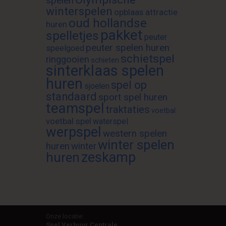
spelen
winterspelen
opblaas attractie
oud hollandse
huren
pakket
spelletjes
peuter
peuter spelen huren
speelgoed
schietspel
ringgooien
schieten
sinterklaas spelen
huren
spel op
sjoelen
standaard
sport spel huren
teamspel
traktaties
voetbal
voetbal spel
waterspel
werpspel
western spelen
winter spelen
huren
winter
zeskamp
huren
Onze locatie:
Spel Verhuur Centrale