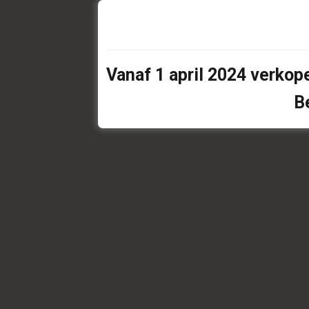
variaties.
Deze
optie
kan
gekozen
Vanaf
1 april 2024
verkope
worden
op
B
de
productpagina