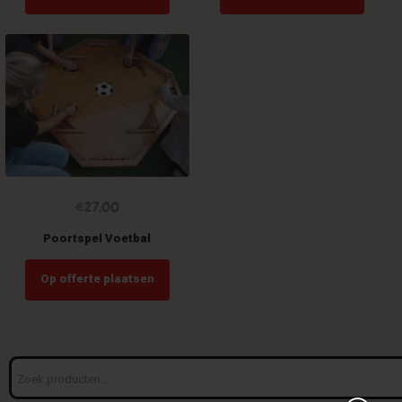
€
27,00
Poortspel Voetbal
Op offerte plaatsen
Zoeken
naar: