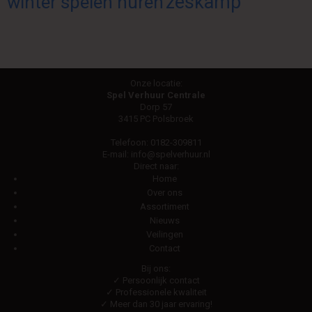
zeskamp
winter spelen huren
Onze locatie:
Spel Verhuur Centrale
Dorp 57
3415 PC Polsbroek
Telefoon:
0182-309811
E-mail:
info@spelverhuur.nl
Direct naar:
Home
Over ons
Assortiment
Nieuws
Veilingen
Contact
Bij ons:
✓ Persoonlijk contact
✓ Professionele kwaliteit
✓ Meer dan 30 jaar ervaring!