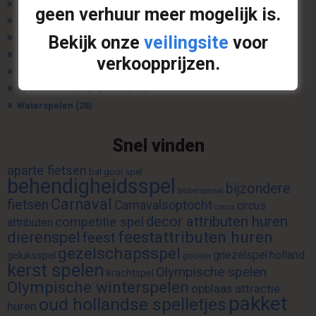
Gekke Fietsen
(38)
geen verhuur meer mogelijk is.
Thema
(726)
Seizoenen en Feestdagen
(374)
Bekijk onze
veilingsite
voor
Leeftijdsgroepen
(354)
verkoopprijzen.
Decoratie
(57)
Sport & Zeskampspelen
(196)
Waterspelen
(28)
Snel vinden
aparte fietsen
bal gooi spel
behendigheidsspel
bijzondere
bibberspiraal
Carnaval
fietsen
Carnavalsoptocht
circus
circus
decor attributen huren
competitie spel
attributen
feestattributen huren
dierenspel
feest
gezelschapsspel
griezelspel
holland
geluksspel
gooien
kerst spelen
Olympische spelen
krachtspel
Olympische winterspelen
opblaas attractie
pakket
oud hollandse spelletjes
huren