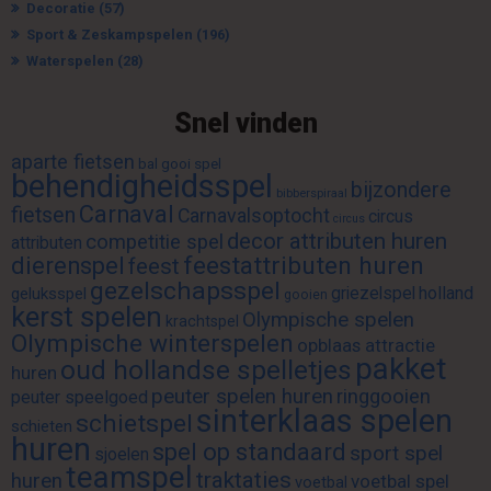
Decoratie
(57)
Sport & Zeskampspelen
(196)
Waterspelen
(28)
Snel vinden
aparte fietsen
bal gooi spel
behendigheidsspel
bijzondere
bibberspiraal
Carnaval
fietsen
Carnavalsoptocht
circus
circus
decor attributen huren
competitie spel
attributen
feestattributen huren
dierenspel
feest
gezelschapsspel
griezelspel
holland
geluksspel
gooien
kerst spelen
Olympische spelen
krachtspel
Olympische winterspelen
opblaas attractie
pakket
oud hollandse spelletjes
huren
peuter spelen huren
ringgooien
peuter speelgoed
sinterklaas spelen
schietspel
schieten
huren
spel op standaard
sport spel
sjoelen
teamspel
traktaties
huren
voetbal spel
voetbal