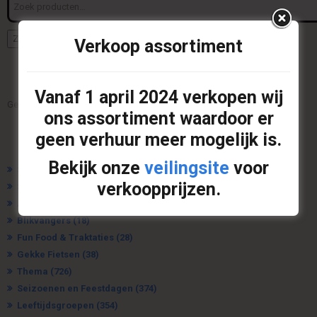
optie
naar:
kan
gekozen
Zoeken
Verkoop assortiment
worden
op
de
Uw offerte
productpagina
Vanaf
1 april 2024
verkopen wij
Geen producten op de offerte.
ons assortiment waardoor er
geen verhuur meer mogelijk is.
Categorieën
Bekijk onze
veilingsite
voor
StayHome&Play spelletjes
(118)
verkoopprijzen.
Springkussens & Attractiekussens
(61)
Attributen & Benodigdheden
(116)
Blikvangers
(18)
Fun Food & Traktaties
(28)
Gekke Fietsen
(38)
Thema
(726)
Seizoenen en Feestdagen
(374)
Leeftijdsgroepen
(354)