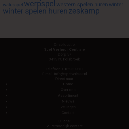
werpspel
western spelen huren
winter
waterspel
zeskamp
winter spelen huren
Onze locatie:
Spel Verhuur Centrale
Dorp 57
3415 PC Polsbroek
Telefoon:
0182-309811
E-mail:
info@spelverhuur.nl
Direct naar:
Home
Over ons
Assortiment
Nieuws
Veilingen
Contact
Bij ons:
✓ Persoonlijk contact