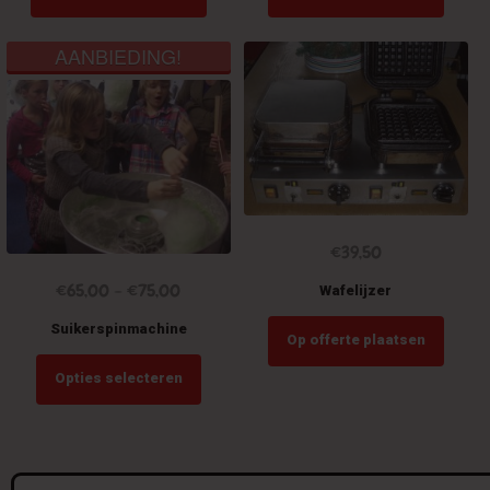
AANBIEDING!
€
39,50
€
65,00
–
€
75,00
Wafelijzer
Suikerspinmachine
Op offerte plaatsen
Dit
Opties selecteren
product
heeft
meerdere
variaties.
Deze
Zoeken