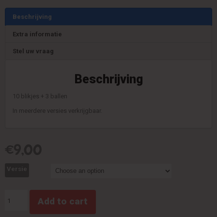
Beschrijving
Extra informatie
Stel uw vraag
Beschrijving
10 blikjes + 3 ballen
In meerdere versies verkrijgbaar.
€
9,00
Versie
Blikgooien
Add to cart
quantity