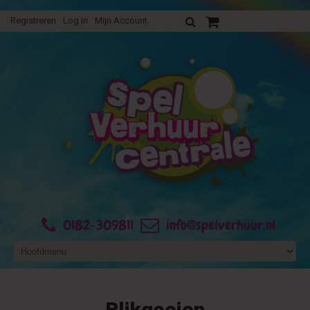
Registreren
Log In
Mijn Account
Uw verhuurofferte
0182-309811
info@spelverhuur.nl
Blikgooien