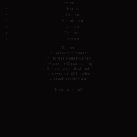
Direct naar:
Home
Over ons
Assortiment
Nieuws
Veilingen
Contact
Bij ons:
✓ Persoonlijk contact
✓ Professionele kwaliteit
✓ Meer dan 30 jaar ervaring!
✓ Scherp geprijsde attracties
✓ Meer dan 1001 spelen
✓ Uniek assortiment!
Beoordeel ons!