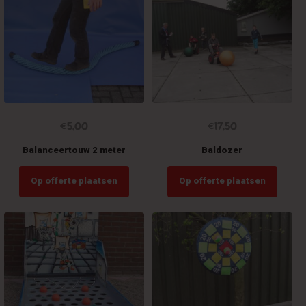
variaties.
Deze
optie
kan
gekozen
worden
op
de
productpagina
€
5,00
€
17,50
Balanceertouw 2 meter
Baldozer
Op offerte plaatsen
Op offerte plaatsen