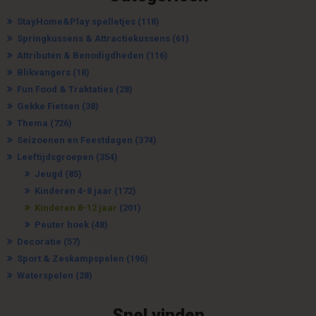
StayHome&Play spelletjes
(118)
Springkussens & Attractiekussens
(61)
Attributen & Benodigdheden
(116)
Blikvangers
(18)
Fun Food & Traktaties
(28)
Gekke Fietsen
(38)
Thema
(726)
Seizoenen en Feestdagen
(374)
Leeftijdsgroepen
(354)
Jeugd
(85)
Kinderen 4-8 jaar
(172)
Kinderen 8-12 jaar
(201)
Peuter hoek
(48)
Decoratie
(57)
Sport & Zeskampspelen
(196)
Waterspelen
(28)
Snel vinden