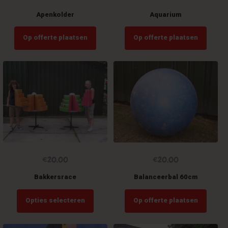
Apenkolder
Aquarium
Op offerte plaatsen
Op offerte plaatsen
€
20,00
€
20,00
Bakkersrace
Balanceerbal 60cm
Dit
Opties selecteren
Op offerte plaatsen
product
heeft
meerdere