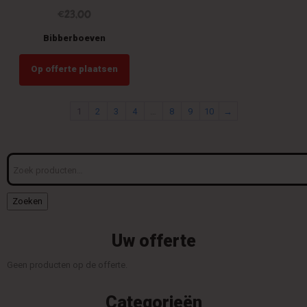
€
23,00
Bibberboeven
Op offerte plaatsen
1
2
3
4
…
8
9
10
→
Zoeken
naar:
Zoeken
Uw offerte
Geen producten op de offerte.
Categorieën