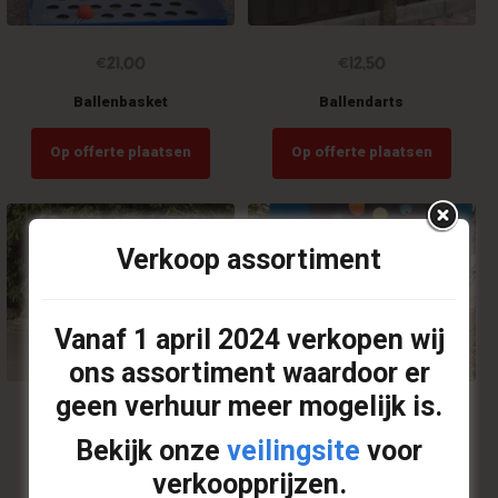
€
21,00
€
12,50
Ballenbasket
Ballendarts
Op offerte plaatsen
Op offerte plaatsen
Verkoop assortiment
Vanaf
1 april 2024
verkopen wij
ons assortiment waardoor er
geen verhuur meer mogelijk is.
€
21,00
€
23,00
Bekijk onze
veilingsite
voor
Ballenfontein
Ballonnendarts (incl. 50
verkoopprijzen.
waterballonnen)