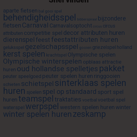
aparte fietsen
bal gooi spel
behendigheidsspel
bijzondere
bibberspiraal
Carnaval
fietsen
Carnavalsoptocht
circus
circus
decor attributen huren
competitie spel
attributen
feestattributen huren
dierenspel
feest
gezelschapsspel
griezelspel
holland
geluksspel
gooien
kerst spelen
Olympische spelen
krachtspel
Olympische winterspelen
opblaas attractie
pakket
oud hollandse spelletjes
huren
peuter spelen huren
ringgooien
peuter speelgoed
sinterklaas spelen
schietspel
schieten
huren
spel op standaard
sport spel
sjoelen
teamspel
traktaties
huren
voetbal spel
voetbal
werpspel
western spelen huren
winter
waterspel
zeskamp
winter spelen huren