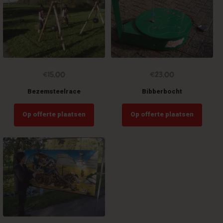
optie
kan
gekozen
worden
op
de
productpagina
€
15,00
€
23,00
Bezemsteelrace
Bibberbocht
Op offerte plaatsen
Op offerte plaatsen