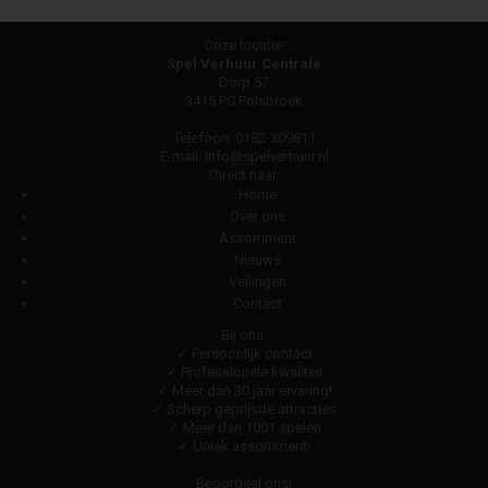
Onze locatie:
Spel Verhuur Centrale
Dorp 57
3415 PC Polsbroek
Telefoon:
0182-309811
E-mail:
info@spelverhuur.nl
Direct naar:
Home
Over ons
Assortiment
Nieuws
Veilingen
Contact
Bij ons:
✓ Persoonlijk contact
✓ Professionele kwaliteit
✓ Meer dan 30 jaar ervaring!
✓ Scherp geprijsde attracties
✓ Meer dan 1001 spelen
✓ Uniek assortiment!
Beoordeel ons!