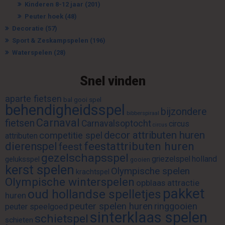
Kinderen 8-12 jaar
(201)
Peuter hoek
(48)
Decoratie
(57)
Sport & Zeskampspelen
(196)
Waterspelen
(28)
Snel vinden
aparte fietsen
bal gooi spel
behendigheidsspel
bijzondere
bibberspiraal
Carnaval
fietsen
Carnavalsoptocht
circus
circus
decor attributen huren
competitie spel
attributen
feestattributen huren
dierenspel
feest
gezelschapsspel
griezelspel
holland
geluksspel
gooien
kerst spelen
Olympische spelen
krachtspel
Olympische winterspelen
opblaas attractie
pakket
oud hollandse spelletjes
huren
peuter spelen huren
ringgooien
peuter speelgoed
sinterklaas spelen
schietspel
schieten