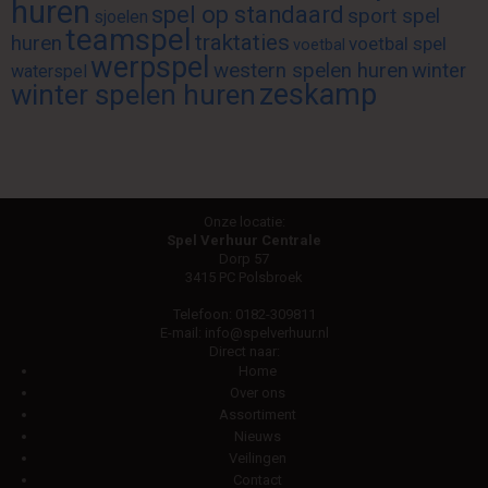
huren
spel op standaard
sport spel
sjoelen
teamspel
traktaties
huren
voetbal spel
voetbal
werpspel
western spelen huren
winter
waterspel
zeskamp
winter spelen huren
Onze locatie:
Spel Verhuur Centrale
Dorp 57
3415 PC Polsbroek
Telefoon:
0182-309811
E-mail:
info@spelverhuur.nl
Direct naar:
Home
Over ons
Assortiment
Nieuws
Veilingen
Contact