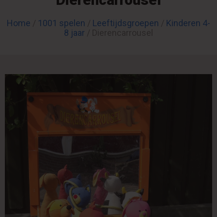
Home
/
1001 spelen
/
Leeftijdsgroepen
/
Kinderen 4-
8 jaar
/ Dierencarrousel