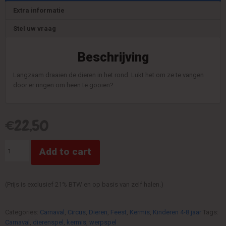
Extra informatie
Stel uw vraag
Beschrijving
Langzaam draaien de dieren in het rond. Lukt het om ze te vangen
door er ringen om heen te gooien?
€
22,50
Dierencarrousel
Add to cart
quantity
(Prijs is exclusief 21% BTW en op basis van zelf halen.)
Categories:
Carnaval
,
Circus
,
Dieren
,
Feest
,
Kermis
,
Kinderen 4-8 jaar
Tags:
Carnaval
,
dierenspel
,
kermis
,
werpspel