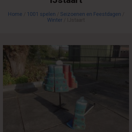
Home
/
1001 spelen
/
Seizoenen en Feestdagen
/
Winter
/ IJstaart