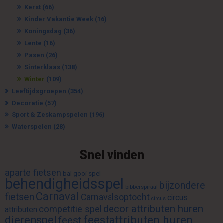
Kerst
(66)
Kinder Vakantie Week
(16)
Koningsdag
(36)
Lente
(16)
Pasen
(26)
Sinterklaas
(138)
Winter
(109)
Leeftijdsgroepen
(354)
Decoratie
(57)
Sport & Zeskampspelen
(196)
Waterspelen
(28)
Snel vinden
aparte fietsen
bal gooi spel
behendigheidsspel
bijzondere
bibberspiraal
Carnaval
fietsen
Carnavalsoptocht
circus
circus
decor attributen huren
competitie spel
attributen
feestattributen huren
dierenspel
feest