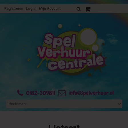
Registreren
Log In
Mijn Account
Uw verhuurofferte
0182-309811
info@spelverhuur.nl
IJstaart