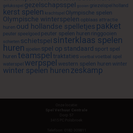
gezelschapsspel
griezelspel
holland
geluksspel
gooien
kerst spelen
Olympische spelen
krachtspel
Olympische winterspelen
opblaas attractie
pakket
oud hollandse spelletjes
huren
peuter spelen huren
ringgooien
peuter speelgoed
sinterklaas spelen
schietspel
schieten
huren
spel op standaard
sport spel
sjoelen
teamspel
traktaties
huren
voetbal spel
voetbal
werpspel
western spelen huren
winter
waterspel
zeskamp
winter spelen huren
Onze locatie:
Spel Verhuur Centrale
Dorp 57
3415 PC Polsbroek
Telefoon:
0182-309811