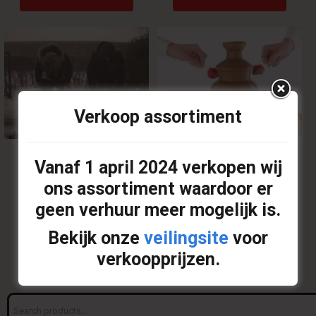
Verkoop assortiment
€
6,00
€
17,50
Vanaf
1 april 2024
verkopen wij
ons assortiment waardoor er
IJspegelpoeprace
Chocoladefontein
geen verhuur meer mogelijk is.
Op offerte plaatsen
Op offerte plaatsen
Bekijk onze
veilingsite
voor
verkoopprijzen.
Search
for: