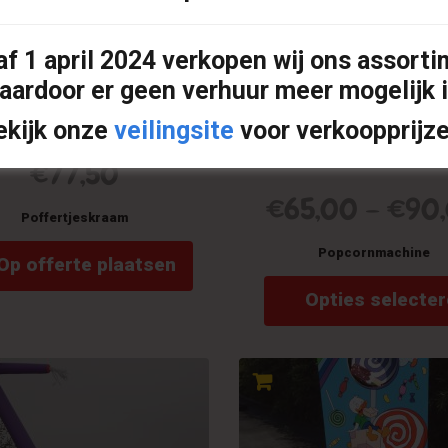
gekozen
worden
op
af
1 april 2024
verkopen wij ons assorti
de
aardoor er geen verhuur meer mogelijk i
productpagina
ekijk onze
veilingsite
voor verkoopprijze
€
77,50
€
65,00
–
€
90
Poffertjeskraam
Popcornmachine
Op offerte plaatsen
Opties selecte