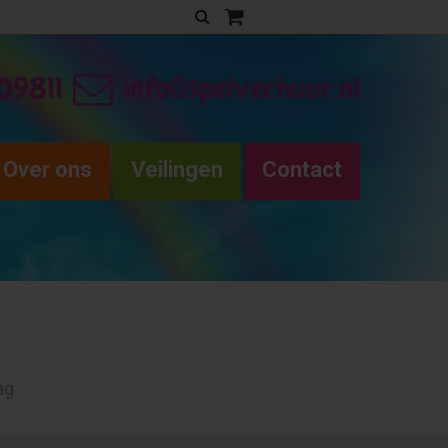
Uw verhuurofferte
09811
info@spelverhuur.nl
Over ons
Veilingen
Contact
ag