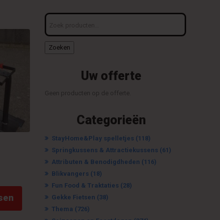
Zoeken
naar:
Zoeken
Uw offerte
Geen producten op de offerte.
Categorieën
StayHome&Play spelletjes
(118)
Springkussens & Attractiekussens
(61)
Attributen & Benodigdheden
(116)
Blikvangers
(18)
Fun Food & Traktaties
(28)
sen
Gekke Fietsen
(38)
Thema
(726)