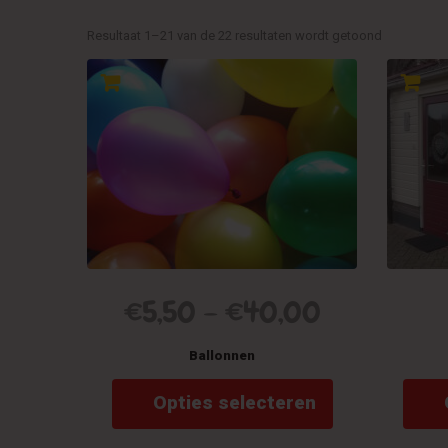
Resultaat 1–21 van de 22 resultaten wordt getoond
€
5,50
–
€
40,00
Ballonnen
Dit
Opties selecteren
product
heeft
meerdere