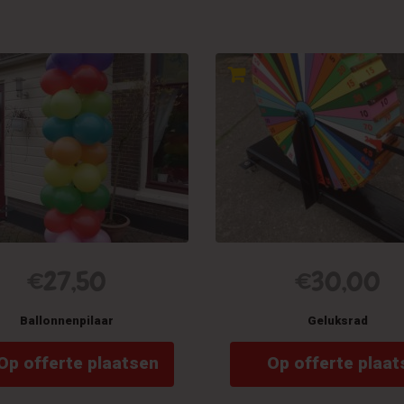
€
27,50
€
30,00
Ballonnenpilaar
Geluksrad
Op offerte plaatsen
Op offerte plaat