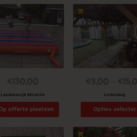
€
130,00
€
3,00
–
€
15,
Landenstrijd Attractie
Lichtslang
Op offerte plaatsen
Opties selecte