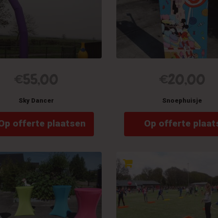
€
55,00
€
20,00
Sky Dancer
Snoephuisje
Op offerte plaatsen
Op offerte plaat