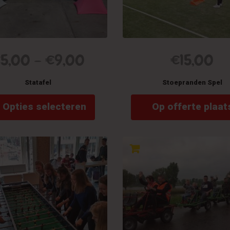
€
5,00
–
€
9,00
€
15,00
Statafel
Stoepranden Spel
Dit
Opties selecteren
Op offerte plaat
product
heeft
meerdere
variaties.
Deze
optie
kan
gekozen
worden
op
de
productpagina