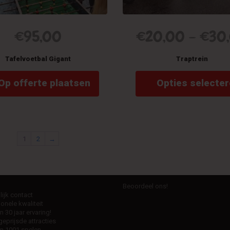
€
95,00
€
20,00
–
€
30
Tafelvoetbal Gigant
Traptrein
Op offerte plaatsen
Opties selecte
1
2
→
Beoordeel ons!
ijk contact
onele kwaliteit
 30 jaar ervaring!
eprijsde attracties
n 1001 spelen