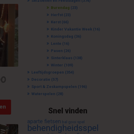
Seizoenen en Feestdagen
(374)
Burendag
(23)
Herfst
(23)
Kerst
(66)
Kinder Vakantie Week
(16)
Koningsdag
(36)
Lente
(16)
Pasen
(26)
Sinterklaas
(138)
Winter
(109)
Leeftijdsgroepen
(354)
00
Decoratie
(57)
Sport & Zeskampspelen
(196)
Waterspelen
(28)
Dit
ren
product
Snel vinden
heeft
meerdere
aparte fietsen
bal gooi spel
behendigheidsspel
variaties.
Deze