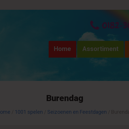
0182-3
Home
Assortiment
Burendag
ome
/
1001 spelen
/
Seizoenen en Feestdagen
/ Burend