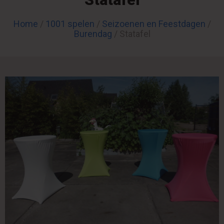
Home
/
1001 spelen
/
Seizoenen en Feestdagen
/
Burendag
/ Statafel