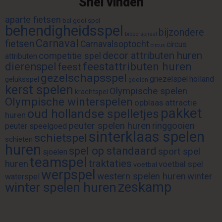
Snel vinden
aparte fietsen
bal gooi spel
behendigheidsspel
bijzondere
bibberspiraal
Carnaval
fietsen
Carnavalsoptocht
circus
circus
decor attributen huren
competitie spel
attributen
feestattributen huren
dierenspel
feest
gezelschapsspel
griezelspel
holland
geluksspel
gooien
kerst spelen
Olympische spelen
krachtspel
Olympische winterspelen
opblaas attractie
pakket
oud hollandse spelletjes
huren
peuter spelen huren
ringgooien
peuter speelgoed
sinterklaas spelen
schietspel
schieten
huren
spel op standaard
sport spel
sjoelen
teamspel
traktaties
huren
voetbal spel
voetbal
werpspel
western spelen huren
winter
waterspel
zeskamp
winter spelen huren