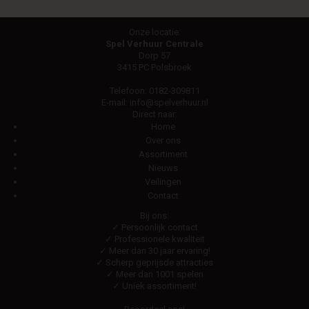
Onze locatie:
Spel Verhuur Centrale
Dorp 57
3415 PC Polsbroek
Telefoon:
0182-309811
E-mail:
info@spelverhuur.nl
Direct naar:
Home
Over ons
Assortiment
Nieuws
Veilingen
Contact
Bij ons:
✓ Persoonlijk contact
✓ Professionele kwaliteit
✓ Meer dan 30 jaar ervaring!
✓ Scherp geprijsde attracties
✓ Meer dan 1001 spelen
✓ Uniek assortiment!