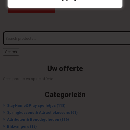
Op offerte plaatsen
Search
for:
Search
Uw offerte
Geen producten op de offerte.
Categorieën
StayHome&Play spelletjes
(118)
Springkussens & Attractiekussens
(61)
Attributen & Benodigdheden
(116)
Blikvangers
(18)