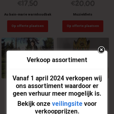
€
17,50
€
20,00
Au bain-marie warmhoudbak
Muziekfiets
Op offerte plaatsen
Op offerte plaatsen
Verkoop assortiment
Vanaf
1 april 2024
verkopen wij
ons assortiment waardoor er
€
35,00
€
13,00
geen verhuur meer mogelijk is.
Limonadefiets (incl. 2L
Ballonnen Koning
Bekijk onze
veilingsite
voor
aanmaaklimonade)
verkoopprijzen.
Op offerte plaatsen