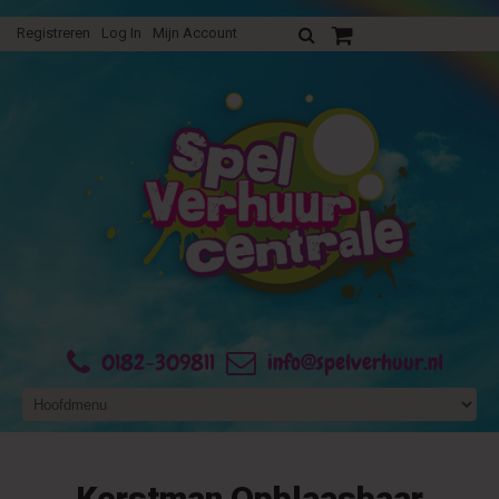
Registreren
Log In
Mijn Account
Uw verhuurofferte
0182-309811
info@spelverhuur.nl
Kerstman Opblaasbaar