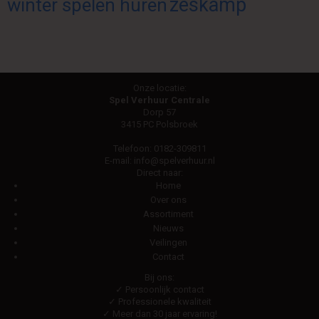
zeskamp
winter spelen huren
Onze locatie:
Spel Verhuur Centrale
Dorp 57
3415 PC Polsbroek
Telefoon:
0182-309811
E-mail:
info@spelverhuur.nl
Direct naar:
Home
Over ons
Assortiment
Nieuws
Veilingen
Contact
Bij ons:
✓ Persoonlijk contact
✓ Professionele kwaliteit
✓ Meer dan 30 jaar ervaring!