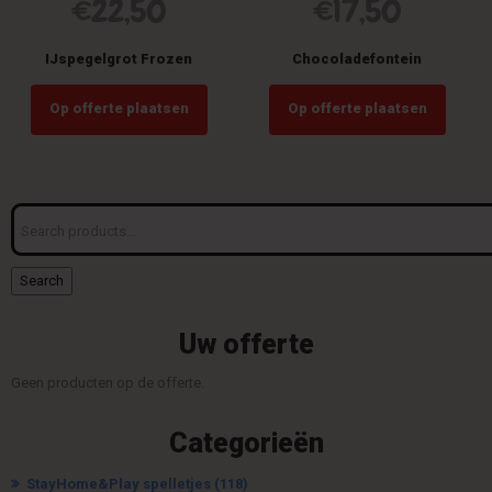
€
22,50
€
17,50
IJspegelgrot Frozen
Chocoladefontein
Op offerte plaatsen
Op offerte plaatsen
Search
for:
Search
Uw offerte
Geen producten op de offerte.
Categorieën
StayHome&Play spelletjes
(118)