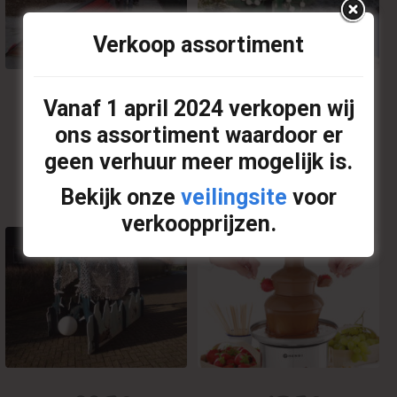
Verkoop assortiment
€
25,00
€
10,00
Vanaf
1 april 2024
verkopen wij
ons assortiment waardoor er
Daklopen
Kerstboom Spel
geen verhuur meer mogelijk is.
Op offerte plaatsen
Op offerte plaatsen
Bekijk onze
veilingsite
voor
verkoopprijzen.