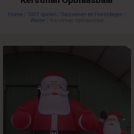
Home
/
1001 spelen
/
Seizoenen en Feestdagen
/
Winter
/ Kerstman Opblaasbaar