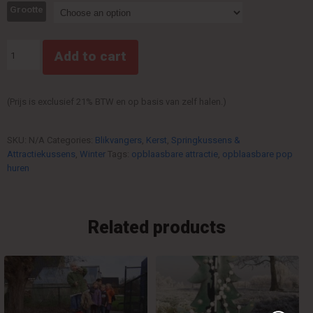
Grootte
Kerstman
Add to cart
Opblaasbaar
quantity
(Prijs is exclusief 21% BTW en op basis van zelf halen.)
SKU:
N/A
Categories:
Blikvangers
,
Kerst
,
Springkussens &
Attractiekussens
,
Winter
Tags:
opblaasbare attractie
,
opblaasbare pop
huren
Related products