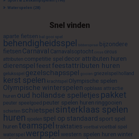
Sport & Zeskampspelen
(196)
Waterspelen
(28)
Snel vinden
aparte fietsen
bal gooi spel
behendigheidsspel
bijzondere
bibberspiraal
Carnaval
fietsen
Carnavalsoptocht
circus
circus
decor attributen huren
competitie spel
attributen
feestattributen huren
dierenspel
feest
gezelschapsspel
griezelspel
holland
geluksspel
gooien
kerst spelen
Olympische spelen
krachtspel
Olympische winterspelen
opblaas attractie
pakket
oud hollandse spelletjes
huren
peuter spelen huren
ringgooien
peuter speelgoed
sinterklaas spelen
schietspel
schieten
huren
spel op standaard
sport spel
sjoelen
teamspel
traktaties
huren
voetbal spel
voetbal
werpspel
western spelen huren
winter
waterspel