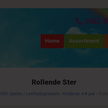
0182-3
Home
Assortiment
Rollende Ster
1001 spelen
/
Leeftijdsgroepen
/
Kinderen 4-8 jaar
/ Roll