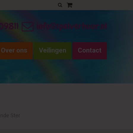
Uw verhuurofferte
09811
info@spelverhuur.nl
Over ons
Veilingen
Contact
ende Ster