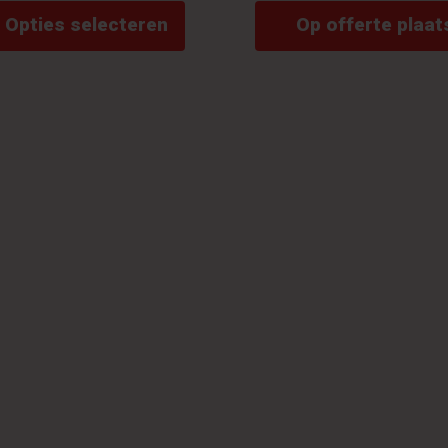
This
Opties selecteren
Op offerte plaat
product
has
multiple
variants.
The
options
may
be
chosen
on
the
product
page