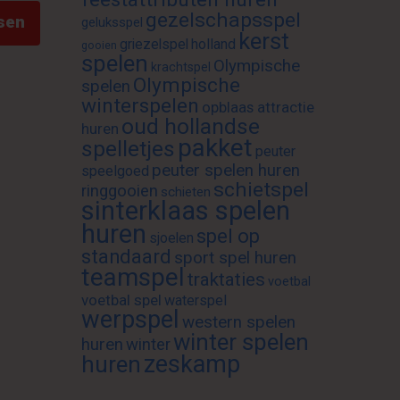
gezelschapsspel
sen
geluksspel
kerst
griezelspel
holland
gooien
spelen
Olympische
krachtspel
Olympische
spelen
winterspelen
opblaas attractie
oud hollandse
huren
pakket
spelletjes
peuter
peuter spelen huren
speelgoed
schietspel
ringgooien
schieten
sinterklaas spelen
huren
spel op
sjoelen
standaard
sport spel huren
teamspel
traktaties
voetbal
voetbal spel
waterspel
werpspel
western spelen
winter spelen
huren
winter
zeskamp
huren