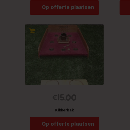
Op offerte plaatsen
€
15,00
Kikkerbak
Op offerte plaatsen