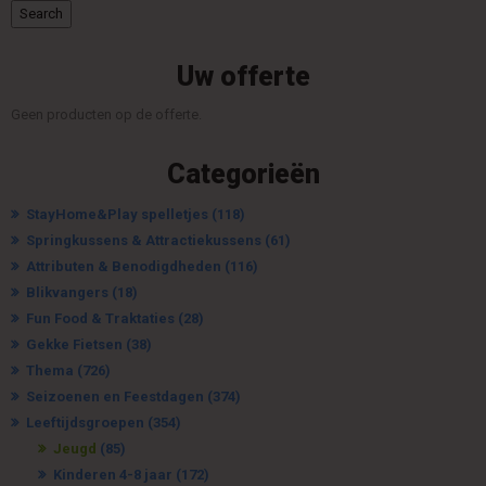
Search
Uw offerte
Geen producten op de offerte.
Categorieën
StayHome&Play spelletjes
(118)
Springkussens & Attractiekussens
(61)
Attributen & Benodigdheden
(116)
Blikvangers
(18)
Fun Food & Traktaties
(28)
Gekke Fietsen
(38)
Thema
(726)
Seizoenen en Feestdagen
(374)
Leeftijdsgroepen
(354)
Jeugd
(85)
Kinderen 4-8 jaar
(172)