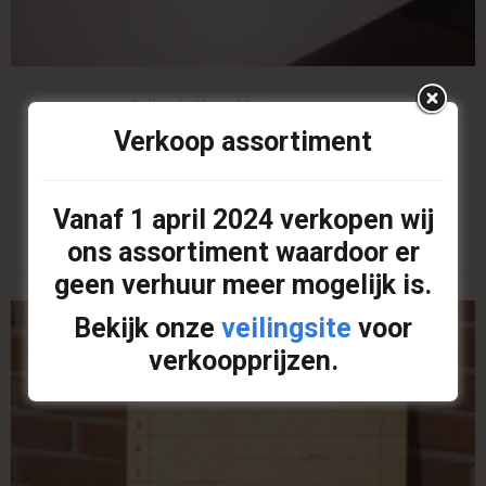
Rollende Maan Mini
Verkoop assortiment
Grootte
*
Vanaf
1 april 2024
verkopen wij
Clear
ons assortiment waardoor er
geen verhuur meer mogelijk is.
Bekijk onze
veilingsite
voor
verkoopprijzen.