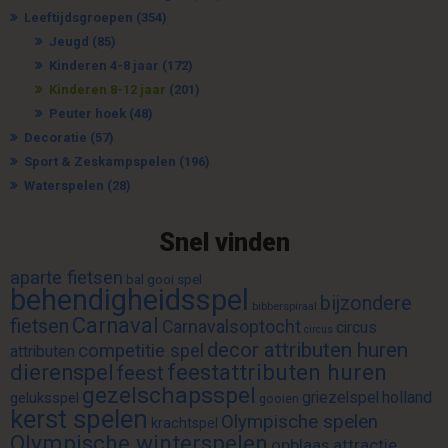
Leeftijdsgroepen
(354)
Jeugd
(85)
Kinderen 4-8 jaar
(172)
Kinderen 8-12 jaar
(201)
Peuter hoek
(48)
Decoratie
(57)
Sport & Zeskampspelen
(196)
Waterspelen
(28)
Snel vinden
aparte fietsen
bal gooi spel
behendigheidsspel
bijzondere
bibberspiraal
Carnaval
fietsen
Carnavalsoptocht
circus
circus
decor attributen huren
competitie spel
attributen
feestattributen huren
dierenspel
feest
gezelschapsspel
griezelspel
holland
geluksspel
gooien
kerst spelen
Olympische spelen
krachtspel
Olympische winterspelen
opblaas attractie