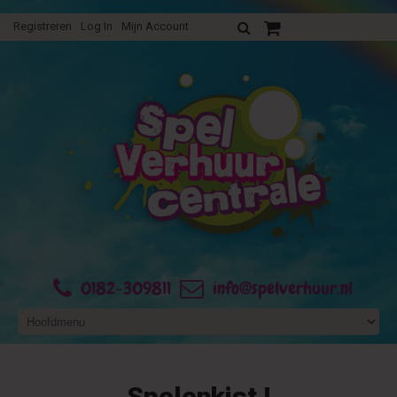
Registreren
Log In
Mijn Account
Uw verhuurofferte
0182-309811
info@spelverhuur.nl
Spelenkist I