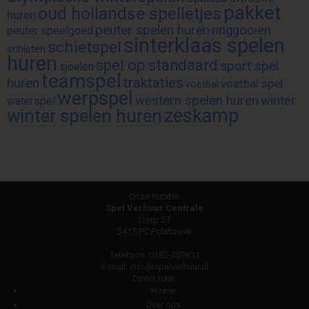
pakket
oud hollandse spelletjes
huren
peuter spelen huren
ringgooien
peuter speelgoed
sinterklaas spelen
schietspel
schieten
huren
spel op standaard
sport spel
sjoelen
teamspel
traktaties
huren
voetbal spel
voetbal
werpspel
western spelen huren
winter
waterspel
zeskamp
winter spelen huren
Onze locatie:
Spel Verhuur Centrale
Dorp 57
3415 PC Polsbroek
Telefoon:
0182-309811
E-mail:
info@spelverhuur.nl
Direct naar:
Home
Over ons