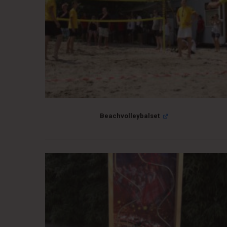
Beachvolleybalset