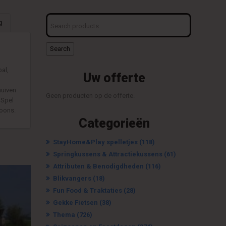
Search
g
for:
Search
al,
Uw offerte
huiven
Geen producten op de offerte.
 Spel
soons.
Categorieën
StayHome&Play spelletjes
(118)
Springkussens & Attractiekussens
(61)
Attributen & Benodigdheden
(116)
Blikvangers
(18)
Fun Food & Traktaties
(28)
Gekke Fietsen
(38)
Thema
(726)