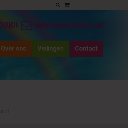
Uw verhuurofferte
09811
info@spelverhuur.nl
Over ons
Veilingen
Contact
t II