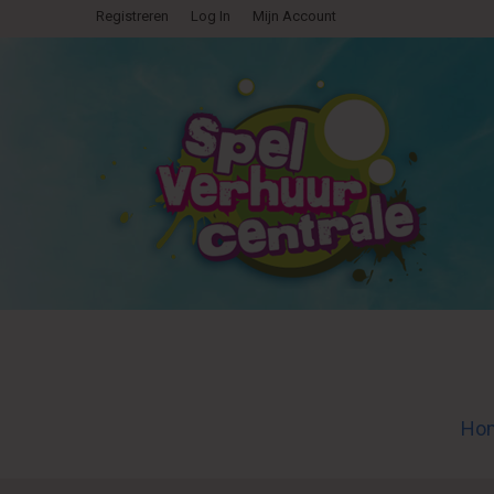
Registreren
Log In
Mijn Account
Ho