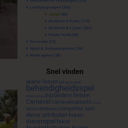
Seizoenen en Feestdagen
(374)
Leeftijdsgroepen
(354)
Jeugd
(85)
Kinderen 4-8 jaar
(172)
Kinderen 8-12 jaar
(201)
Peuter hoek
(48)
Decoratie
(57)
Sport & Zeskampspelen
(196)
Waterspelen
(28)
Snel vinden
aparte fietsen
bal gooi spel
behendigheidsspel
bijzondere fietsen
bibberspiraal
Carnaval
Carnavalsoptocht
circus
competitie spel
circus attributen
decor attributen huren
dierenspel
feest
feestattributen huren