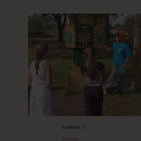
Dartbord
Versie
*