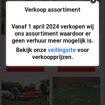
Verkoop assortiment
Vanaf
1 april 2024
verkopen wij
ons assortiment waardoor er
geen verhuur meer mogelijk is.
€
10,00
€
17,50
Bekijk onze
veilingsite
voor
Koevangen
Apachevel
verkoopprijzen.
Op offerte plaatsen
Op offerte plaatsen