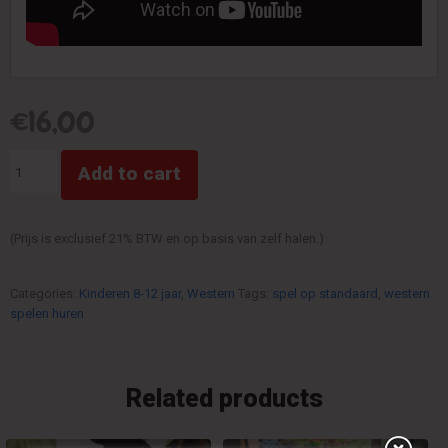
€
16,00
Western
Add to cart
Hoefijzerwerpen
quantity
(Prijs is exclusief 21% BTW en op basis van zelf halen.)
Categories:
Kinderen 8-12 jaar
,
Western
Tags:
spel op standaard
,
western
spelen huren
Related products