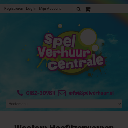
Registreren
Log In
Mijn Account
Uw verhuurofferte
0182-309811
info@spelverhuur.nl
Western Hoefijzerwerpen