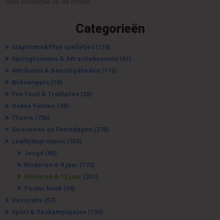
Geen producten op de offerte.
Categorieën
StayHome&Play spelletjes
(118)
Springkussens & Attractiekussens
(61)
Attributen & Benodigdheden
(116)
Blikvangers
(18)
Fun Food & Traktaties
(28)
Gekke Fietsen
(38)
Thema
(726)
Seizoenen en Feestdagen
(374)
Leeftijdsgroepen
(354)
Jeugd
(85)
Kinderen 4-8 jaar
(172)
Kinderen 8-12 jaar
(201)
Peuter hoek
(48)
Decoratie
(57)
Sport & Zeskampspelen
(196)