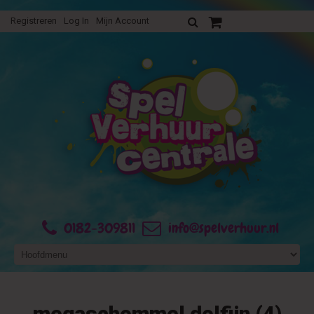
Registreren
Log In
Mijn Account
Uw verhuurofferte
0182-309811
info@spelverhuur.nl
megaschommel dolfijn (4)