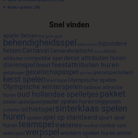
Waterspelen
(28)
Snel vinden
aparte fietsen
bal gooi spel
behendigheidsspel
bijzondere
bibberspiraal
Carnaval
fietsen
Carnavalsoptocht
circus
circus
decor attributen huren
competitie spel
attributen
feestattributen huren
dierenspel
feest
gezelschapsspel
griezelspel
holland
geluksspel
gooien
kerst spelen
Olympische spelen
krachtspel
Olympische winterspelen
opblaas attractie
pakket
oud hollandse spelletjes
huren
peuter spelen huren
ringgooien
peuter speelgoed
sinterklaas spelen
schietspel
schieten
huren
spel op standaard
sport spel
sjoelen
teamspel
traktaties
huren
voetbal spel
voetbal
werpspel
western spelen huren
winter
waterspel