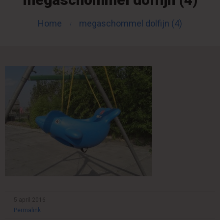
Home
megaschommel dolfijn (4)
5 april 2016
Permalink