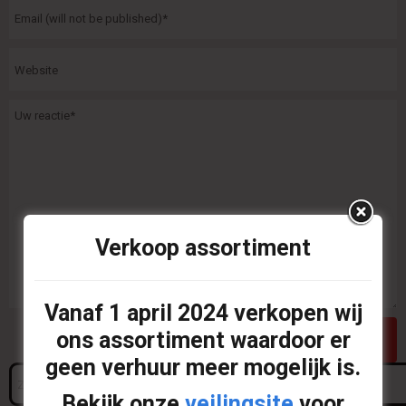
Verkoop assortiment
Vanaf
1 april 2024
verkopen wij
ons assortiment waardoor er
geen verhuur meer mogelijk is.
Zoeken
naar:
Bekijk onze
veilingsite
voor