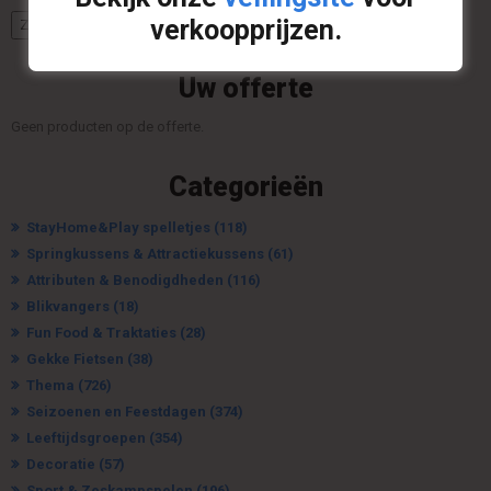
verkoopprijzen.
Zoeken
Uw offerte
Geen producten op de offerte.
Categorieën
StayHome&Play spelletjes
(118)
Springkussens & Attractiekussens
(61)
Attributen & Benodigdheden
(116)
Blikvangers
(18)
Fun Food & Traktaties
(28)
Gekke Fietsen
(38)
Thema
(726)
Seizoenen en Feestdagen
(374)
Leeftijdsgroepen
(354)
Decoratie
(57)
Sport & Zeskampspelen
(196)