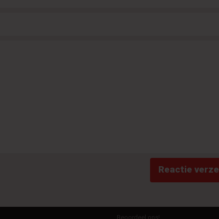
Beoordeel ons!