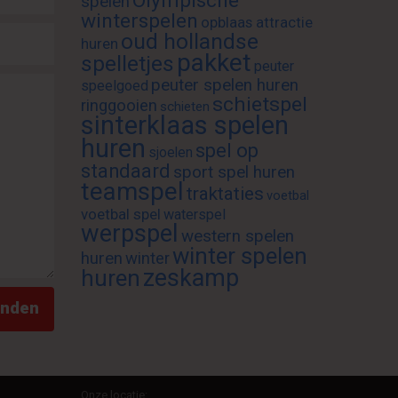
Olympische
spelen
winterspelen
opblaas attractie
oud hollandse
huren
pakket
spelletjes
peuter
peuter spelen huren
speelgoed
schietspel
ringgooien
schieten
sinterklaas spelen
huren
spel op
sjoelen
standaard
sport spel huren
teamspel
traktaties
voetbal
voetbal spel
waterspel
werpspel
western spelen
winter spelen
huren
winter
zeskamp
huren
Onze locatie: