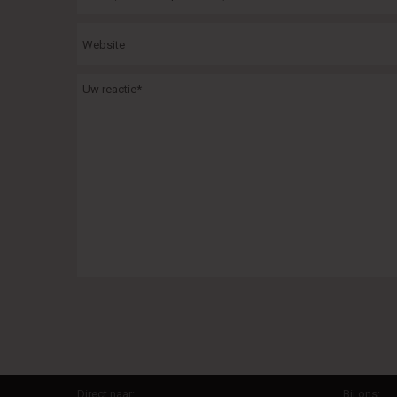
Direct naar:
Bij ons: