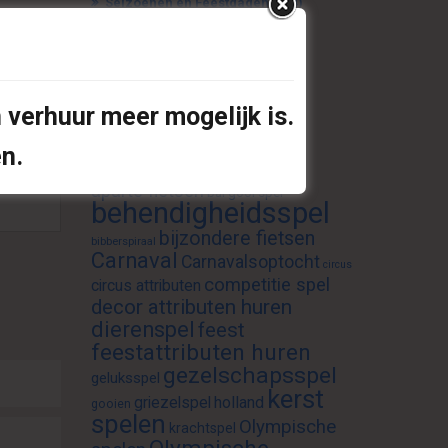
Seizoenen en Feestdagen
(374)
Leeftijdsgroepen
(354)
Decoratie
(57)
Sport & Zeskampspelen
(196)
Waterspelen
(28)
 verhuur meer mogelijk is.
Snel vinden
n.
aparte fietsen
bal gooi spel
behendigheidsspel
bijzondere fietsen
bibberspiraal
Carnaval
Carnavalsoptocht
circus
competitie spel
circus attributen
decor attributen huren
dierenspel
feest
feestattributen huren
gezelschapsspel
geluksspel
kerst
griezelspel
holland
gooien
spelen
Olympische
krachtspel