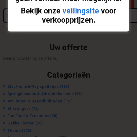
Bekijk onze
veilingsite
voor
Zoeken
naar:
verkoopprijzen.
Zoeken
Uw offerte
Geen producten op de offerte.
Categorieën
StayHome&Play spelletjes
(118)
Springkussens & Attractiekussens
(61)
Attributen & Benodigdheden
(116)
Blikvangers
(18)
Fun Food & Traktaties
(28)
Gekke Fietsen
(38)
Thema
(726)