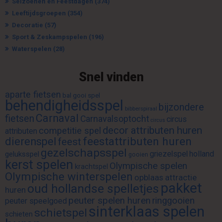
Seizoenen en Feestdagen
(374)
Leeftijdsgroepen
(354)
Decoratie
(57)
Sport & Zeskampspelen
(196)
Waterspelen
(28)
Snel vinden
aparte fietsen
bal gooi spel
behendigheidsspel
bijzondere
bibberspiraal
Carnaval
fietsen
Carnavalsoptocht
circus
circus
decor attributen huren
competitie spel
attributen
feestattributen huren
dierenspel
feest
gezelschapsspel
griezelspel
holland
geluksspel
gooien
kerst spelen
Olympische spelen
krachtspel
Olympische winterspelen
opblaas attractie
pakket
oud hollandse spelletjes
huren
peuter spelen huren
ringgooien
peuter speelgoed
sinterklaas spelen
schietspel
schieten