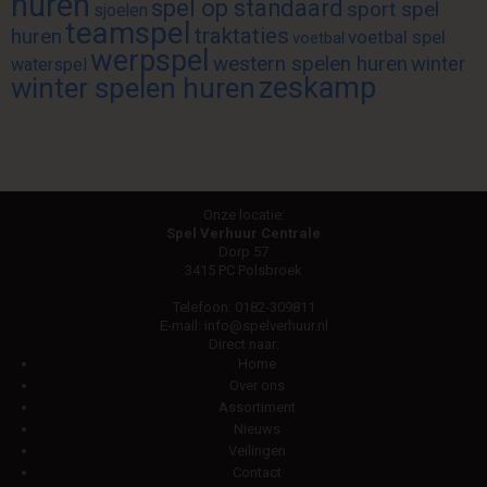
huren
spel op standaard
sport spel
sjoelen
teamspel
traktaties
huren
voetbal spel
voetbal
werpspel
western spelen huren
winter
waterspel
zeskamp
winter spelen huren
Onze locatie:
Spel Verhuur Centrale
Dorp 57
3415 PC Polsbroek
Telefoon:
0182-309811
E-mail:
info@spelverhuur.nl
Direct naar:
Home
Over ons
Assortiment
Nieuws
Veilingen
Contact