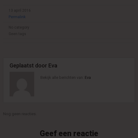
13 april 2016
Permalink
No category
Geen tags
Geplaatst door
Eva
Bekijk alle berichten van:
Eva
Nog geen reacties.
Geef een reactie