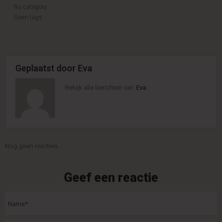
No category
Geen tags
Geplaatst door
Eva
Bekijk alle berichten van:
Eva
Nog geen reacties.
Geef een reactie