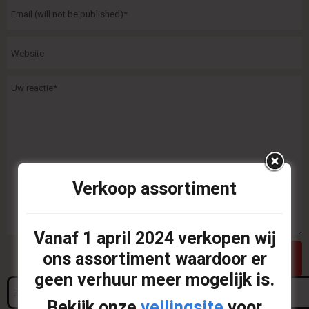
Verkoop assortiment
Vanaf
1 april 2024
verkopen wij
ons assortiment waardoor er
geen verhuur meer mogelijk is.
Zoeken
naar:
Bekijk onze
veilingsite
voor