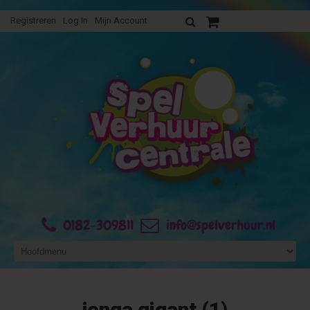
Registreren
Log In
Mijn Account
Uw verhuurofferte
0182-309811
info@spelverhuur.nl
jenga gigant (1)