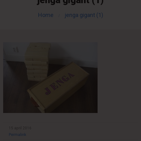
Home
jenga gigant (1)
15 april 2016
Permalink