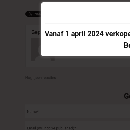
Geplaatst door
Eva
Vanaf
1 april 2024
verkope
B
Bekijk alle berichten van:
Eva
Nog geen reacties.
G