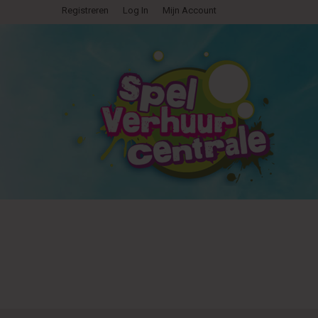
Registreren
Log In
Mijn Account