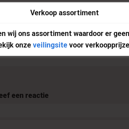
Verkoop assortiment
n wij ons assortiment waardoor er geen
ekijk onze
veilingsite
voor verkoopprijze
eef een reactie