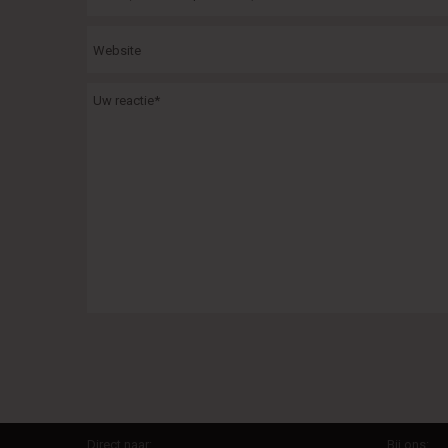
Direct naar:
Bij ons: