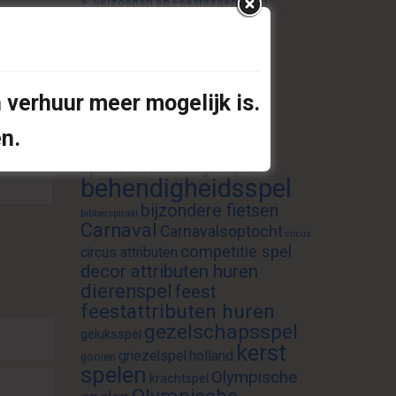
Seizoenen en Feestdagen
(374)
Leeftijdsgroepen
(354)
Decoratie
(57)
Sport & Zeskampspelen
(196)
Waterspelen
(28)
 verhuur meer mogelijk is.
Snel vinden
n.
aparte fietsen
bal gooi spel
behendigheidsspel
bijzondere fietsen
bibberspiraal
Carnaval
Carnavalsoptocht
circus
competitie spel
circus attributen
decor attributen huren
dierenspel
feest
feestattributen huren
gezelschapsspel
geluksspel
kerst
griezelspel
holland
gooien
spelen
Olympische
krachtspel