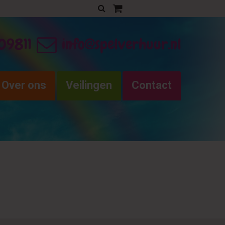
Uw verhuurofferte
09811
info@spelverhuur.nl
Over ons
Veilingen
Contact