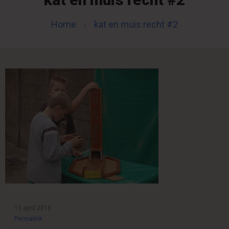
Home
kat en muis recht #2
15 april 2016
Permalink