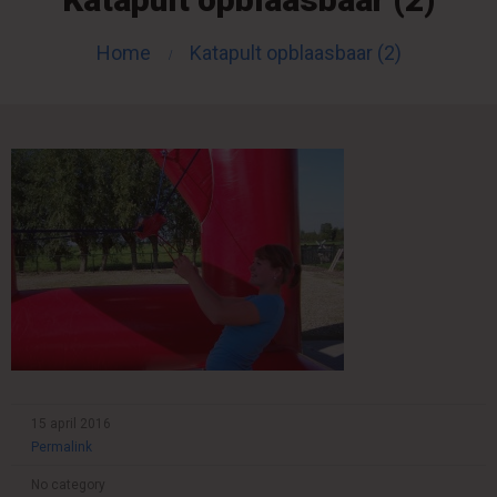
Home
Katapult opblaasbaar (2)
15 april 2016
Permalink
No category