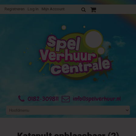
Registreren
Log In
Mijn Account
Uw verhuurofferte
0182-309811
info@spelverhuur.nl
Katapult opblaasbaar (2)