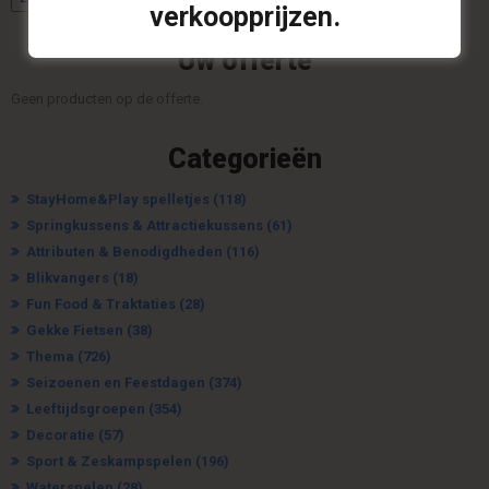
verkoopprijzen.
Uw offerte
Geen producten op de offerte.
Categorieën
StayHome&Play spelletjes
(118)
Springkussens & Attractiekussens
(61)
Attributen & Benodigdheden
(116)
Blikvangers
(18)
Fun Food & Traktaties
(28)
Gekke Fietsen
(38)
Thema
(726)
Seizoenen en Feestdagen
(374)
Leeftijdsgroepen
(354)
Decoratie
(57)
Sport & Zeskampspelen
(196)
Waterspelen
(28)