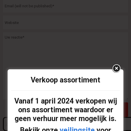
Verkoop assortiment
Vanaf
1 april 2024
verkopen wij
ons assortiment waardoor er
geen verhuur meer mogelijk is.
Zoeken
naar:
Bekijk onze
veilingsite
voor