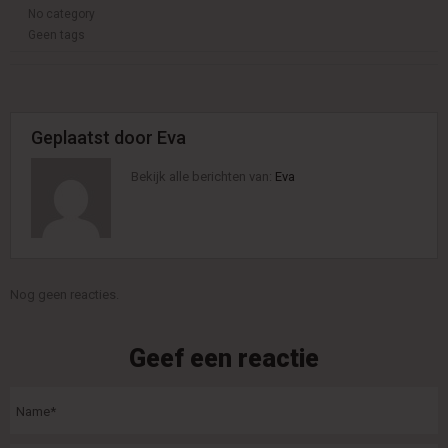
No category
Geen tags
Geplaatst door
Eva
Bekijk alle berichten van:
Eva
Nog geen reacties.
Geef een reactie