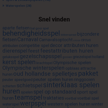
Waterspelen
(28)
Snel vinden
aparte fietsen
bal gooi spel
behendigheidsspel
bijzondere
bibberspiraal
Carnaval
fietsen
Carnavalsoptocht
circus
circus
decor attributen huren
competitie spel
attributen
feestattributen huren
dierenspel
feest
gezelschapsspel
griezelspel
holland
geluksspel
gooien
kerst spelen
Olympische spelen
krachtspel
Olympische winterspelen
opblaas attractie
pakket
oud hollandse spelletjes
huren
peuter spelen huren
ringgooien
peuter speelgoed
sinterklaas spelen
schietspel
schieten
huren
spel op standaard
sport spel
sjoelen
teamspel
traktaties
huren
voetbal spel
voetbal
werpspel
western spelen huren
winter
waterspel