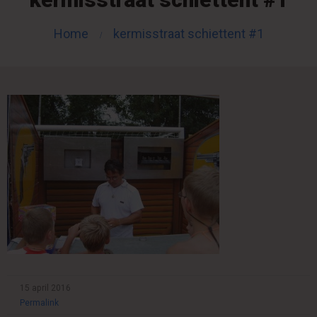
Home
kermisstraat schiettent #1
15 april 2016
Permalink