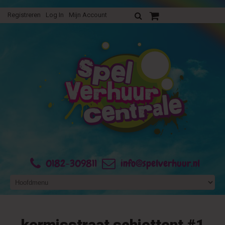
Registreren
Log In
Mijn Account
Uw verhuurofferte
0182-309811
info@spelverhuur.nl
kermisstraat schiettent #1