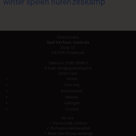
zeskamp
winter spelen huren
Onze locatie:
Spel Verhuur Centrale
Dorp 57
3415 PC Polsbroek
Telefoon:
0182-309811
E-mail:
info@spelverhuur.nl
Direct naar:
Home
Over ons
Assortiment
Nieuws
Veilingen
Contact
Bij ons:
✓ Persoonlijk contact
✓ Professionele kwaliteit
✓ Meer dan 30 jaar ervaring!