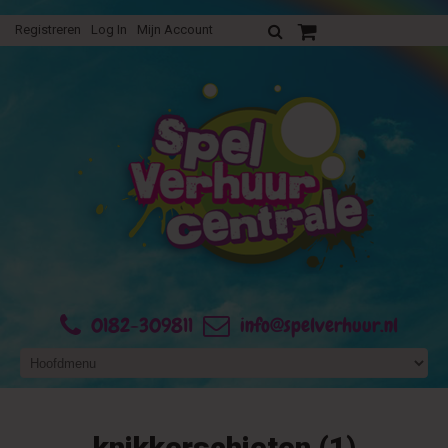
Registreren
Log In
Mijn Account
Uw verhuurofferte
0182-309811
info@spelverhuur.nl
knikkerschieten (1)