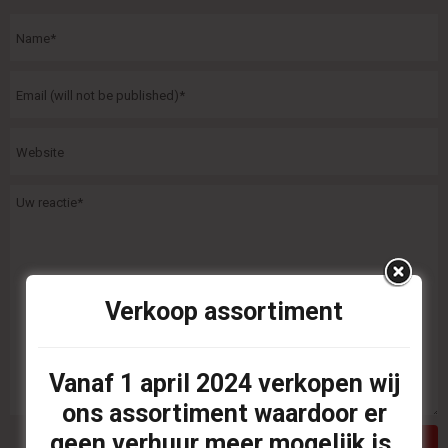
Verkoop assortiment
Vanaf
1 april 2024
verkopen wij
ons assortiment waardoor er
geen verhuur meer mogelijk is.