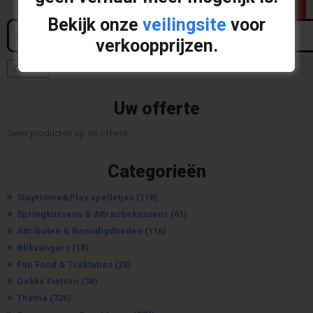
Bekijk onze
veilingsite
voor
Zoeken
naar:
verkoopprijzen.
Zoeken
Uw offerte
Geen producten op de offerte.
Categorieën
StayHome&Play spelletjes
(118)
Springkussens & Attractiekussens
(61)
Attributen & Benodigdheden
(116)
Blikvangers
(18)
Fun Food & Traktaties
(28)
Gekke Fietsen
(38)
Thema
(726)